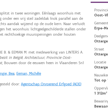
Provinci
splitst in twee woningen. Eénlaags woonhuis met
Oost-V
 onder een vrij steil zadeldak (nok parallel aan de
Gemeen
echts aandak wijzend op de oude kern. Naar verluidt
Erpe-M
gen het woonhuis: lichtgeelgeschilderde stallen onder
met rechthoekige muuropeningen onder houten
Deelgem
Otterg
Straat
IE B. & EEMAN M. met medewerking van LINTERS A.
Otterg
ezit in België, Architectuur, Provincie Oost-
Locatie
st
, Bouwen door de eeuwen heen in Vlaanderen 5n1
Otterge
ngie, Bea
;
Eeman, Michèle
Nauwkeu
Tot op
gesteld door:
Agentschap Onroerend Erfgoed (AOE)
Oppervl
1 312m²
Bewarin
Bewaar