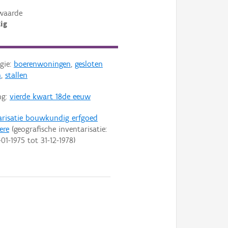
waarde
ig
gie:
boerenwoningen
,
gesloten
n
,
stallen
ng:
vierde kwart 18de eeuw
arisatie bouwkundig erfgoed
ere
(geografische inventarisatie:
-01-1975
tot
31-12-1978
)