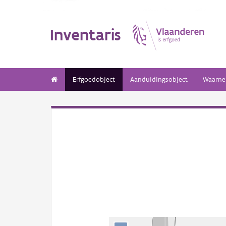
Inventaris
Erfgoedobject
Aanduidingsobject
Waarne