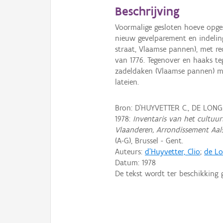
Beschrijving
Voormalige gesloten hoeve opge
nieuw gevelparement en indeling
straat, Vlaamse pannen), met r
van 1776. Tegenover en haaks te
zadeldaken (Vlaamse pannen) 
lateien.
Bron: D'HUYVETTER C., DE LONG
1978:
Inventaris van het cultuurb
Vlaanderen, Arrondissement Aal
(A-G), Brussel - Gent.
Auteurs:
d'Huyvetter, Clio
;
de Lo
Datum:
1978
De tekst wordt ter beschikking 