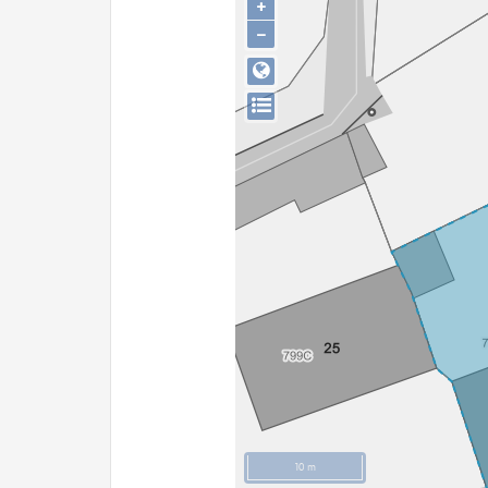
+
−
10 m