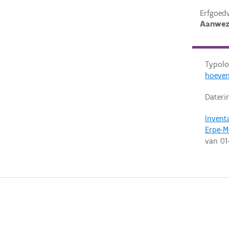
Erfgoed
Aanwez
Typolo
hoeve
Dateri
Invent
Erpe-M
van
01