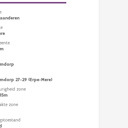
e
laanderen
te
ere
eente
em
emdorp
mdorp 27-29 (Erpe-Mere)
righeid zone
 15m
akte zone
gstoestand
d