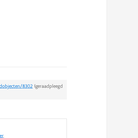
edobjecten/8302
(geraadpleegd
er
.