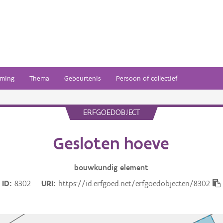
ming
Thema
Gebeurtenis
Persoon of collectief
ERFGOEDOBJECT
Gesloten hoeve
bouwkundig
element
ID
8302
URI
https://id.erfgoed.net/erfgoedobjecten/8302