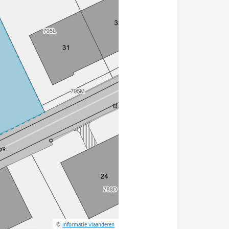
©
Informatie Vlaanderen