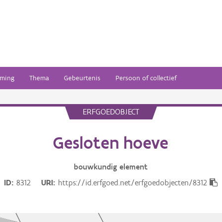
ming
Thema
Gebeurtenis
Persoon of collectief
ERFGOEDOBJECT
Gesloten hoeve
bouwkundig
element
ID
8312
URI
https://id.erfgoed.net/erfgoedobjecten/8312