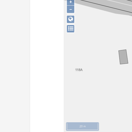
+
−
20 m