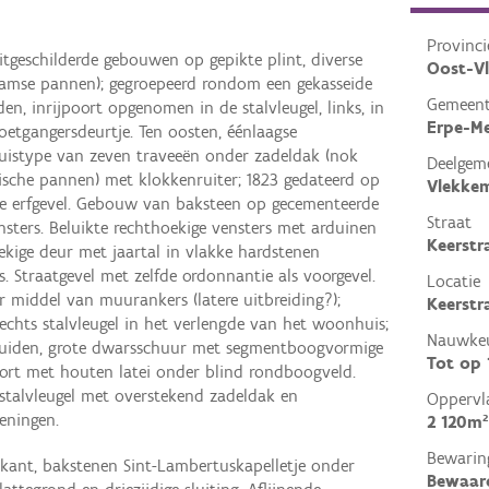
Provinci
itgeschilderde gebouwen op gepikte plint, diverse
Oost-V
aamse pannen); gegroepeerd rondom een gekasseide
Gemeen
n, inrijpoort opgenomen in de stalvleugel, links, in
Erpe-M
oetgangersdeurtje. Ten oosten, éénlaagse
istype van zeven traveeën onder zadeldak (nok
Deelgem
ische pannen) met klokkenruiter; 1823 gedateerd op
Vlekke
e erfgevel. Gebouw van baksteen op gecementeerde
Straat
nsters. Beluikte rechthoekige vensters met arduinen
Keerstr
ekige deur met jaartal in vlakke hardstenen
s. Straatgevel met zelfde ordonnantie als voorgevel.
Locatie
r middel van muurankers (latere uitbreiding?);
Keerstr
Rechts stalvleugel in het verlengde van het woonhuis;
Nauwkeu
uiden, grote dwarsschuur met segmentboogvormige
Tot op
ort met houten latei onder blind rondboogveld.
 stalvleugel met overstekend zadeldak en
Oppervl
eningen.
2 120m²
Bewarin
tkant, bakstenen Sint-Lambertuskapelletje onder
Bewaar