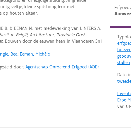
attegrond en driezijdige sluiting. Aflijnende
untgeveltje; kleine spitsboogdeur met
Erfgoed
je op houten altaar.
Aanwez
IE B. & EEMAN M. met medewerking van LINTERS A.
ezit in België, Architectuur, Provincie Oost-
Typolo
st
, Bouwen door de eeuwen heen in Vlaanderen 5n1
erfgoe
hoeve
ngie, Bea
;
Eeman, Michèle
gebou
stallen
gesteld door:
Agentschap Onroerend Erfgoed (AOE)
Dateri
tweede
Invent
Erpe-M
van
01