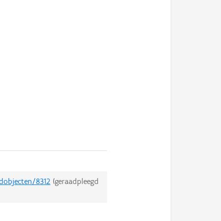
edobjecten/8312
(geraadpleegd