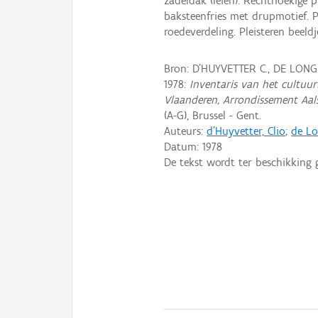
zadeldak (leien). Rechthoekige pl
baksteenfries met drupmotief. P
roedeverdeling. Pleisteren beeld
Bron: D'HUYVETTER C., DE LONG
1978:
Inventaris van het cultuurb
Vlaanderen, Arrondissement Aal
(A-G), Brussel - Gent.
Auteurs:
d'Huyvetter, Clio
;
de Lo
Datum:
1978
De tekst wordt ter beschikking 