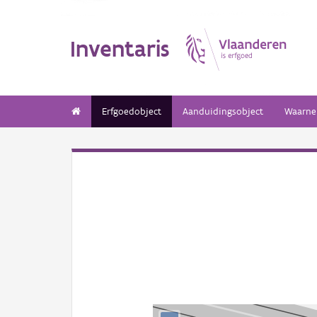
Inventaris
Erfgoedobject
Aanduidingsobject
Waarne