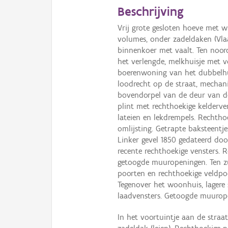
Beschrijving
Vrij grote gesloten hoeve met w
volumes, onder zadeldaken (Vl
binnenkoer met vaalt. Ten noorde
het verlengde, melkhuisje met v
boerenwoning van het dubbelhu
loodrecht op de straat, mechan
bovendorpel van de deur van d
plint met rechthoekige kelderve
lateien en lekdrempels. Rechtho
omlijsting. Getrapte baksteentje
Linker gevel 1850 gedateerd doo
recente rechthoekige vensters. 
getoogde muuropeningen. Ten z
poorten en rechthoekige veldpo
Tegenover het woonhuis, lagere
laadvensters. Getoogde muurop
In het voortuintje aan de straa