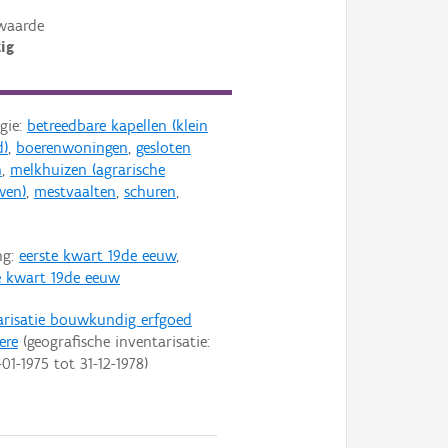
waarde
ig
gie:
betreedbare kapellen (klein
d)
,
boerenwoningen
,
gesloten
n
,
melkhuizen (agrarische
wen)
,
mestvaalten
,
schuren
,
ng:
eerste kwart 19de eeuw
,
 kwart 19de eeuw
arisatie bouwkundig erfgoed
ere
(geografische inventarisatie:
-01-1975
tot
31-12-1978
)