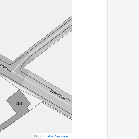
©
Informatie Vlaanderen