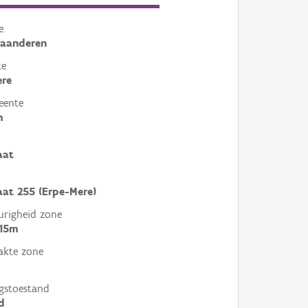
e
laanderen
te
ere
eente
m
aat
aat 255 (Erpe-Mere)
righeid zone
 15m
akte zone
gstoestand
d