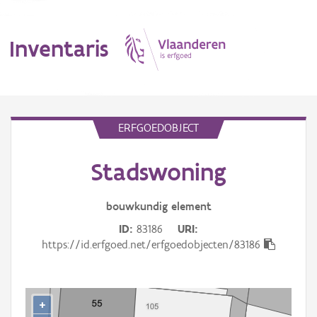
Inventaris
MENU
ERFGOEDOBJECT
Stadswoning
Erfgoedobject
Aanduidingsobject
bouwkundig
element
ID
83186
URI
Waarneming
https://id.erfgoed.net/erfgoedobjecten/83186
Thema
Gebeurtenis
+