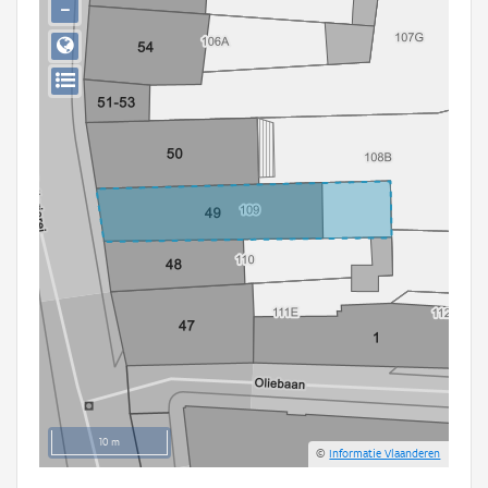
−
Persoon of collectief
Downloads
Hergebruik
Aanmelden
10 m
©
Informatie Vlaanderen