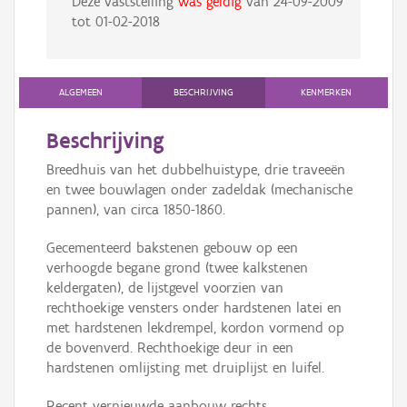
Deze vaststelling
was geldig
van
24-09-2009
tot
01-02-2018
ALGEMEEN
BESCHRIJVING
KENMERKEN
Beschrijving
Breedhuis van het dubbelhuistype, drie traveeën
en twee bouwlagen onder zadeldak (mechanische
pannen), van circa 1850-1860.
Gecementeerd bakstenen gebouw op een
verhoogde begane grond (twee kalkstenen
keldergaten), de lijstgevel voorzien van
rechthoekige vensters onder hardstenen latei en
met hardstenen lekdrempel, kordon vormend op
de bovenverd. Rechthoekige deur in een
hardstenen omlijsting met druiplijst en luifel.
Recent vernieuwde aanbouw rechts.