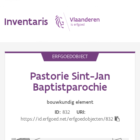
Inventaris
MENU
ERFGOEDOBJECT
Pastorie Sint-Jan
Erfgoedobject
Baptistparochie
Aanduidingsobject
bouwkundig
element
Waarneming
ID
832
URI
Thema
https://id.erfgoed.net/erfgoedobjecten/832
Gebeurtenis