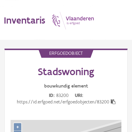
Inventaris
MENU
ERFGOEDOBJECT
Stadswoning
Erfgoedobject
Aanduidingsobject
bouwkundig
element
ID
83200
URI
Waarneming
https://id.erfgoed.net/erfgoedobjecten/83200
Thema
Gebeurtenis
+