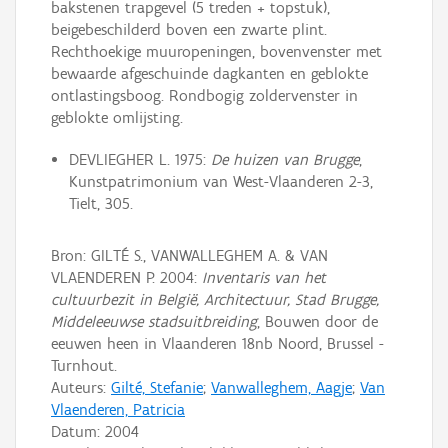
bakstenen trapgevel (5 treden + topstuk),
beigebeschilderd boven een zwarte plint.
Rechthoekige muuropeningen, bovenvenster met
bewaarde afgeschuinde dagkanten en geblokte
ontlastingsboog. Rondbogig zoldervenster in
geblokte omlijsting.
DEVLIEGHER L. 1975:
De huizen van Brugge
,
Kunstpatrimonium van West-Vlaanderen 2-3,
Tielt, 305.
Bron: GILTÉ S., VANWALLEGHEM A. & VAN
VLAENDEREN P. 2004:
Inventaris van het
cultuurbezit in België, Architectuur, Stad Brugge,
Middeleeuwse stadsuitbreiding
, Bouwen door de
eeuwen heen in Vlaanderen 18nb Noord, Brussel -
Turnhout.
Auteurs:
Gilté, Stefanie
;
Vanwalleghem, Aagje
;
Van
Vlaenderen, Patricia
Datum:
2004