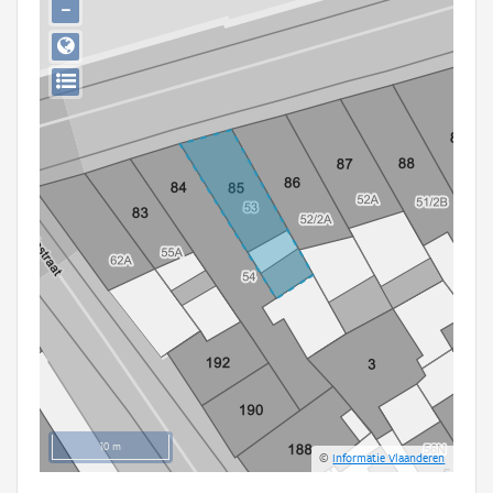
−
Persoon of collectief
Downloads
Hergebruik
Aanmelden
10 m
©
Informatie Vlaanderen