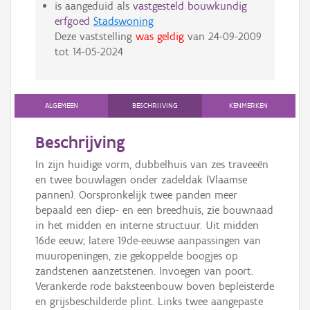
is aangeduid als
vastgesteld bouwkundig
erfgoed
Stadswoning
Deze vaststelling
was geldig
van
24-09-2009
tot
14-05-2024
ALGEMEEN
BESCHRIJVING
KENMERKEN
Beschrijving
In zijn huidige vorm, dubbelhuis van zes traveeën
en twee bouwlagen onder zadeldak (Vlaamse
pannen). Oorspronkelijk twee panden meer
bepaald een diep- en een breedhuis, zie bouwnaad
in het midden en interne structuur. Uit midden
16de eeuw; latere 19de-eeuwse aanpassingen van
muuropeningen, zie gekoppelde boogjes op
zandstenen aanzetstenen. Invoegen van poort.
Verankerde rode baksteenbouw boven bepleisterde
en grijsbeschilderde plint. Links twee aangepaste