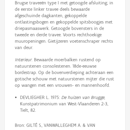
Brugse traveeën type I met getoogde afsluiting; in
de eerste linker travee deels bewaarde
afgeschuinde dagkanten, gekoppelde
ontlastingsbogen en gekoppelde spitsboogjes met
driepasmaaswerk. Getoogde bovensters in de
tweede en derde travee. Voorts rechthoekige
muuropeningen. Gietijzeren voetenschraper rechts
van deur.
Interieur
. Bewaarde moerbalken rustend op
natuurstenen consolestenen. 18de-eeuwse
bordestrap. Op de bovenverdieping achteraan een
gotische schouw met natuurstenen mijter die rust
op wangen met een vrouwen- en mannenhoofd.
DEVLIEGHER L. 1975:
De huizen van Brugge
,
Kunstpatrimonium van West-Vlaanderen 2-3,
Tielt, 82.
Bron: GILTÉ S., VANWALLEGHEM A. & VAN