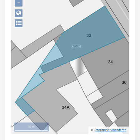
−
Persoon of collectief
Downloads
Hergebruik
Aanmelden
10 m
©
Informatie Vlaanderen