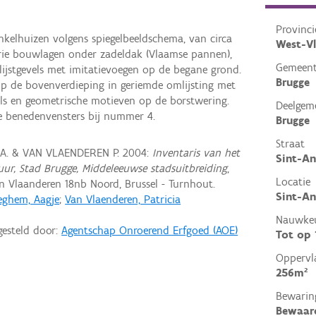
Provinci
elhuizen volgens spiegelbeeldschema, van circa
West-V
 drie bouwlagen onder zadeldak (Vlaamse pannen),
Gemeen
 lijstgevels met imitatievoegen op de begane grond.
Brugge
p de bovenverdieping in geriemde omlijsting met
s en geometrische motieven op de borstwering.
Deelgem
te benedenvensters bij nummer 4.
Brugge
Straat
 A. & VAN VLAENDEREN P. 2004:
Inventaris van het
Sint-An
tuur, Stad Brugge, Middeleeuwse stadsuitbreiding
,
Locatie
 Vlaanderen 18nb Noord, Brussel - Turnhout.
Sint-An
eghem, Aagje
;
Van Vlaenderen, Patricia
Nauwkeu
gesteld door:
Agentschap Onroerend Erfgoed (AOE)
Tot op
Oppervl
256m²
Bewarin
Bewaar