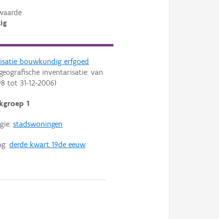
waarde
ig
risatie bouwkundig erfgoed
geografische inventarisatie: van
98
tot
31-12-2006
)
kgroep 1
gie:
stadswoningen
ng:
derde kwart 19de eeuw