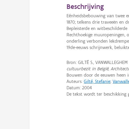
Beschrijving
Eénheidsbebouwing van twee enk
1870; telkens drie traveeën en
Bepleisterde en witbeschilderde
Rechthoekige muuropeningen, o
onderling verbonden lekdrempel
19de-eeuws schrijnwerk, beluik
Bron: GILTÉ S., VANWALLEGHEM
cultuurbezit in België, Architec
Bouwen door de eeuwen heen in
Auteurs:
Gilté, Stefanie
;
Vanwall
Datum:
2004
De tekst wordt ter beschikking 