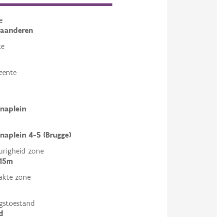
e
laanderen
te
eente
naplein
naplein 4-5 (Brugge)
righeid zone
 15m
akte zone
gstoestand
d