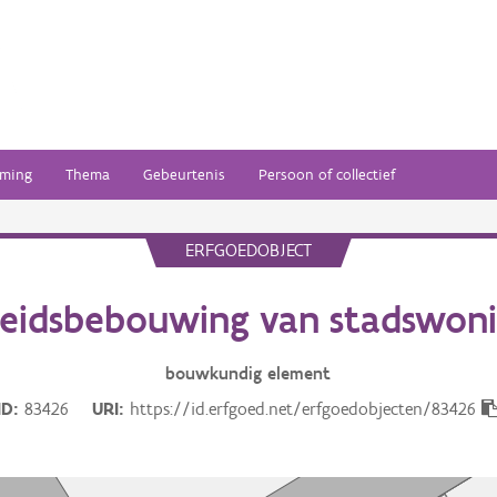
ming
Thema
Gebeurtenis
Persoon of collectief
ERFGOEDOBJECT
eidsbebouwing van stadswon
bouwkundig
element
ID
83426
URI
https://id.erfgoed.net/erfgoedobjecten/83426