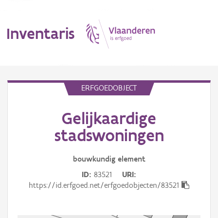
Inventaris
MENU
ERFGOEDOBJECT
Gelijkaardige
Erfgoedobject
stadswoningen
Aanduidingsobject
bouwkundig
element
Waarneming
ID
83521
URI
Thema
https://id.erfgoed.net/erfgoedobjecten/83521
Gebeurtenis