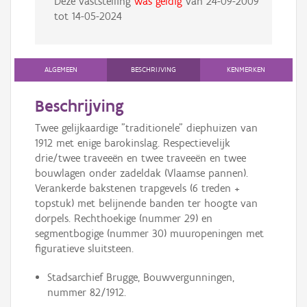
Deze vaststelling
was geldig
van
24-09-2009
tot
14-05-2024
ALGEMEEN
BESCHRIJVING
KENMERKEN
Beschrijving
Twee gelijkaardige "traditionele" diephuizen van
1912 met enige barokinslag. Respectievelijk
drie/twee traveeën en twee traveeën en twee
bouwlagen onder zadeldak (Vlaamse pannen).
Verankerde bakstenen trapgevels (6 treden +
topstuk) met belijnende banden ter hoogte van
dorpels. Rechthoekige (nummer 29) en
segmentbogige (nummer 30) muuropeningen met
figuratieve sluitsteen.
Stadsarchief Brugge, Bouwvergunningen,
nummer 82/1912.