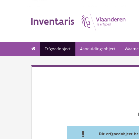
Inventaris
Erfgoedobject
Aanduidingsobject
Waarne
Dit erfgoedobject h