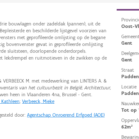
Provinci
 drie bouwlagen onder zadeldak (pannen), uit de
Oost-V
epleisterde en beschilderde lijstgevel voorzien van
Gemeen
nsters met geprofileerde omlijsting op de begane
Gent
kig bovenvenster gevat in geprofileerde omlijsting
de sluitsteen, doorlopende onderdorpels.
Deelgem
t lekdrempel en ruitmotieven in de zwikken op de
Gent
Straat
Padden
 & VERBEECK M. met medewerking van LINTERS A. &
Locatie
nventaris van het cultuurbezit in België, Architectuur,
Padden
en heen in Vlaanderen 4na, Brussel - Gent.
, Kathleen
;
Verbeeck, Mieke
Nauwkeu
Tot op
gesteld door:
Agentschap Onroerend Erfgoed (AOE)
Oppervl
62m²
Bewarin