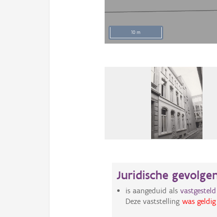
10 m
Juridische gevolge
is aangeduid als
vastgestel
Deze vaststelling
was geldig