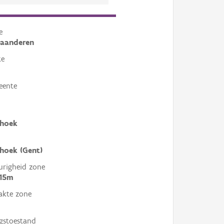
e
laanderen
te
eente
hoek
hoek (Gent)
righeid zone
 15m
akte zone
gstoestand