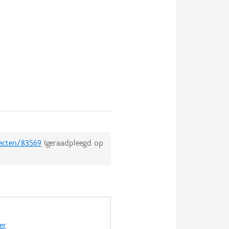
jecten/83569
(geraadpleegd op
er
.