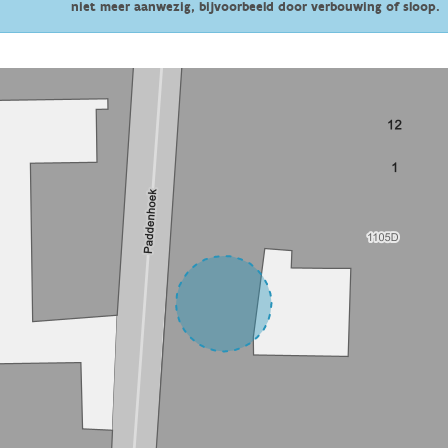
niet meer aanwezig, bijvoorbeeld door verbouwing of sloop.