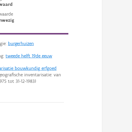
ewaard
waarde
nwezig
gie:
burgerhuizen
ng:
tweede helft 19de eeuw
arisatie bouwkundig erfgoed
eografische inventarisatie: van
1975
tot
31-12-1983
)