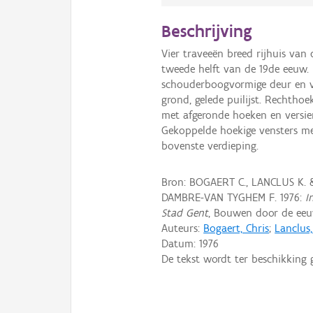
Beschrijving
Vier traveeën breed rijhuis van
tweede helft van de 19de eeuw. B
schouderboogvormige deur en ve
grond, gelede puilijst. Rechthoe
met afgeronde hoeken en versier
Gekoppelde hoekige vensters me
bovenste verdieping.
Bron: BOGAERT C., LANCLUS K.
DAMBRE-VAN TYGHEM F. 1976:
I
Stad Gent
, Bouwen door de eeuw
Auteurs:
Bogaert, Chris
;
Lanclus
Datum:
1976
De tekst wordt ter beschikking 