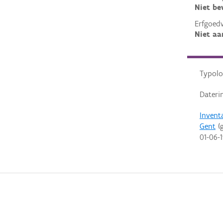
Niet b
Erfgoed
Niet aa
Typolo
Dateri
Invent
Gent
(g
01-06-