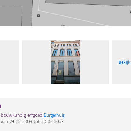
Bekijk
n
d bouwkundig erfgoed
Burgerhuis
van
24-09-2009
tot
20-06-2023