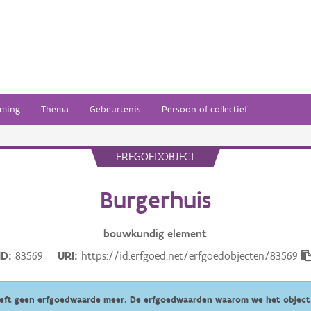
ming
Thema
Gebeurtenis
Persoon of collectief
ERFGOEDOBJECT
Burgerhuis
bouwkundig
element
ID
83569
URI
https://id.erfgoed.net/erfgoedobjecten/83569
eeft geen erfgoedwaarde meer. De erfgoedwaarden waarom we het object 