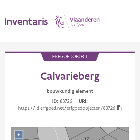
Inventaris
MENU
ERFGOEDOBJECT
Calvarieberg
Erfgoedobject
Aanduidingsobject
bouwkundig
element
ID
83726
URI
Waarneming
https://id.erfgoed.net/erfgoedobjecten/83726
Thema
Gebeurtenis
+