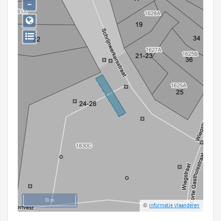
−
Persoon of collectief
Downloads
Hergebruik
Aanmelden
10 m
©
Informatie Vlaanderen