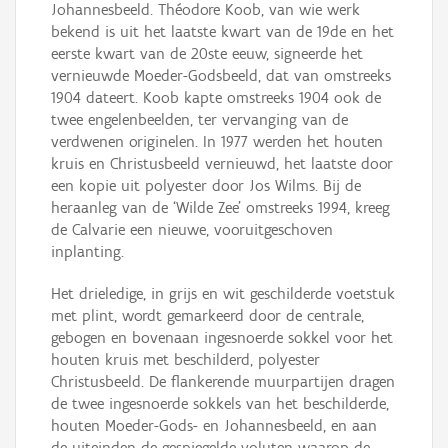
Johannesbeeld. Théodore Koob, van wie werk
bekend is uit het laatste kwart van de 19de en het
eerste kwart van de 20ste eeuw, signeerde het
vernieuwde Moeder-Godsbeeld, dat van omstreeks
1904 dateert. Koob kapte omstreeks 1904 ook de
twee engelenbeelden, ter vervanging van de
verdwenen originelen. In 1977 werden het houten
kruis en Christusbeeld vernieuwd, het laatste door
een kopie uit polyester door Jos Wilms. Bij de
heraanleg van de ‘Wilde Zee’ omstreeks 1994, kreeg
de Calvarie een nieuwe, vooruitgeschoven
inplanting.
Het drieledige, in grijs en wit geschilderde voetstuk
met plint, wordt gemarkeerd door de centrale,
gebogen en bovenaan ingesnoerde sokkel voor het
houten kruis met beschilderd, polyester
Christusbeeld. De flankerende muurpartijen dragen
de twee ingesnoerde sokkels van het beschilderde,
houten Moeder-Gods- en Johannesbeeld, en aan
de uiteinden de gespiegelde voluten waarop de