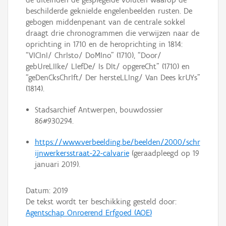
beschilderde geknielde engelenbeelden rusten. De
gebogen middenpenant van de centrale sokkel
draagt drie chronogrammen die verwijzen naar de
oprichting in 1710 en de heroprichting in 1814:
“VICInI/ ChrIsto/ DoMIno” (1710), “Door/
gebUreLIIke/ LIefDe/ Is DIt/ opgereCht” (1710) en
“geDenCksChrIft/ Der hersteLLIng/ Van Dees krUYs”
(1814).
Stadsarchief Antwerpen, bouwdossier
86#930294.
https://www.verbeelding.be/beelden/2000/schr
ijnwerkersstraat-22-calvarie
(geraadpleegd op 19
januari 2019).
Datum:
2019
De tekst wordt ter beschikking gesteld door:
Agentschap Onroerend Erfgoed (AOE)