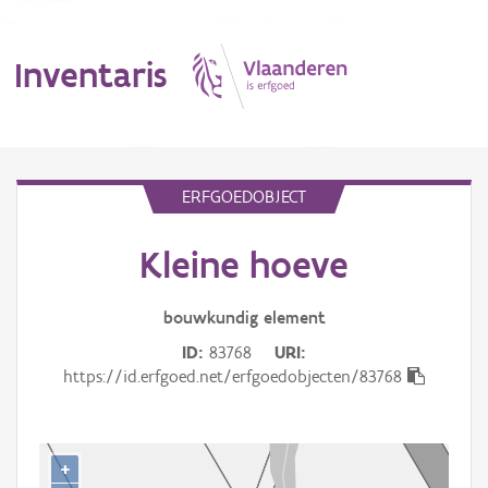
Inventaris
MENU
ERFGOEDOBJECT
Kleine hoeve
Erfgoedobject
Aanduidingsobject
bouwkundig
element
ID
83768
URI
Waarneming
https://id.erfgoed.net/erfgoedobjecten/83768
Thema
Gebeurtenis
+