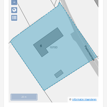
−
Persoon of collectief
Downloads
Hergebruik
Aanmelden
20 m
©
Informatie Vlaanderen