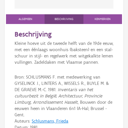
ALGEMEEN
BESCHRIJVING
KENMERKEN
Beschrijving
Kleine hoeve uit de tweede helft van de 19de eeuw,
met een éénlaags woonhuis (baksteen) en een stal-
schuur in stijl- en regelwerk met witgekalkte lemen
vullingen. Zadeldaken met Vlaamse pannen.
Bron: SCHLUSMANS F. met medewerking van
GYSELINCK J., LINTERS A., WISSELS R., BUYLE M. &
DE GRAEVE M.-C. 1981:
Inventaris van het
cultuurbezit in België, Architectuur, Provincie
Limburg, Arrondissement Hasselt
, Bouwen door de
eeuwen heen in Vlaanderen 6n1 (A-Ha), Brussel -
Gent.
Auteurs:
Schlusmans, Frieda
Datum:
1981