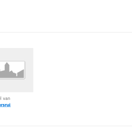
el van
rsrui