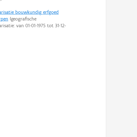
arisatie bouwkundig erfgoed
rpen
(geografische
arisatie: van
01-01-1975
tot
31-12-