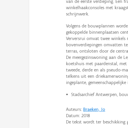
van de eerste verdieping. Een f
winkelhaakconsoles met kraags
schrijnwerk.
Volgens de bouwplannen worden
gekoppelde binnenplaatsen cent
Verversrui omvat twee winkels 
bovenverdiepingen omvatten t
terras, ontsloten door de centr
De meergezinswoning aan de Le
koetshuis met paardenstal, met 
tweede, derde en als pseudo-ma
telkens uit een driekamerwoning
ingeplante, gemeenschappelijke 
Stadsarchief Antwerpen, bou
Auteurs:
Braeken, Jo
Datum:
2018
De tekst wordt ter beschikking 