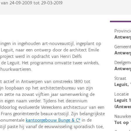
van
24-09-2009
tot
29-03-2019
Provinci
Antwer
ngen in ingehouden art-nouveaustijl, ingeplant op
Gemeen
n Leguit, naar een ontwerp door de architect Emile
Antwer
dproject werd in opdracht van Henri Delfs
Deelgem
 de Leguit. Het programma omvatte twee winkels,
Antwer
 huurkwartieren.
Straat
ct actief in Antwerpen van omstreeks 1890 tot
Leguit, 
zijn loopbaan op het architectenbureau van zijn
Locatie
en zette na zowat vijftien jaar samenwerking de
Leguit 1
 in eigen naam verder. Tijdens het decennium
(Antwe
ldoorlog evolueerde Vereeckens architectuur van een
Frans georiënteerde beaux-artsstijl. Zijn belangrijkste
Nauwkeu
t monumentale
kantoorgebouw Bunge & C°
in de
Tot op
tijl paste hij vanaf de eeuwwisseling sporadisch toe,