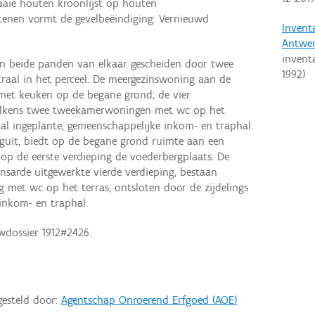
raaie houten kroonlijst op houten
tenen vormt de gevelbeëindiging. Vernieuwd
Invent
Antwe
invent
 beide panden van elkaar gescheiden door twee
1992
)
raal in het perceel. De meergezinswoning aan de
met keuken op de begane grond; de vier
elkens twee tweekamerwoningen met wc op het
aal ingeplante, gemeenschappelijke inkom- en traphal.
guit, biedt op de begane grond ruimte aan een
op de eerste verdieping de voederbergplaats. De
nsarde uitgewerkte vierde verdieping, bestaan
 met wc op het terras, ontsloten door de zijdelings
inkom- en traphal.
wdossier 1912#2426.
gesteld door:
Agentschap Onroerend Erfgoed (AOE)