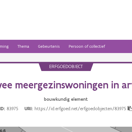
ming
Thema
Gebeurtenis
Persoon of collectief
ERFGOEDOBJECT
ee meergezinswoningen in ar
bouwkundig
element
ID
83975
URI
https://id.erfgoed.net/erfgoedobjecten/83975