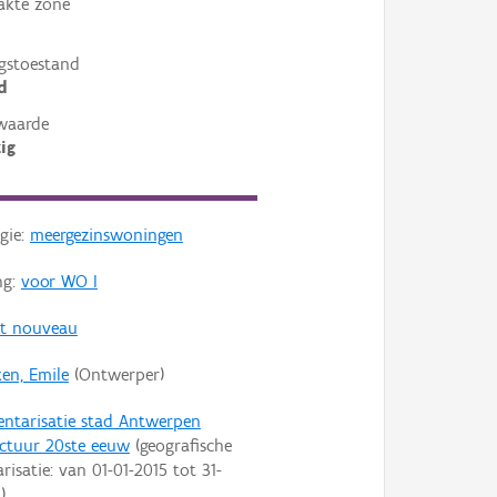
akte zone
gstoestand
d
waarde
ig
gie:
meergezinswoningen
ng:
voor WO I
rt nouveau
ken, Emile
(Ontwerper)
entarisatie stad Antwerpen
ectuur 20ste eeuw
(geografische
arisatie: van
01-01-2015
tot
31-
9
)