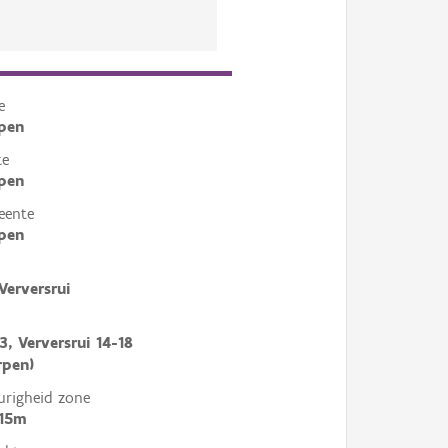
e
pen
te
pen
eente
pen
Verversrui
3, Verversrui 14-18
rpen)
righeid zone
 15m