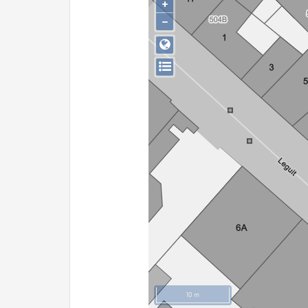
+
−
10 m