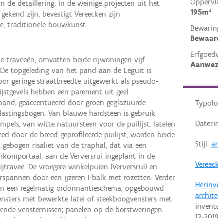
Oppervl
in de detaillering. In de weinige projecten uit het
195m²
gekend zijn, bevestigt Vereecken zijn
ke, traditionele bouwkunst.
Bewarin
Bewaar
Erfgoed
ie traveeën, omvatten beide rijwoningen vijf
Aanwez
De topgeleding van het pand aan de Leguit is
r geringe straatbreedte uitgewerkt als pseudo-
jstgevels hebben een parement uit geel
band, geaccentueerd door groen geglazuurde
Typolo
lastingsbogen. Van blauwe hardsteen is gebruik
Dateri
mpels, van witte natuursteen voor de puilijst, lateien
eed door de breed geprofileerde puilijst, worden beide
Stijl:
a
gebogen risaliet van de traphal, dat via een
nkomportaal, aan de Verversrui ingeplant in de
Vereec
jtravee. De vroegere winkelpuien (Verversrui) en
rspannen door een ijzeren I-balk met rozetten. Verder
Herinv
n een regelmatig ordonnantieschema, opgebouwd
archit
vensters met bewerkte latei of steekboogvensters met
invent
pende vensternissen; panelen op de borstweringen
12-201