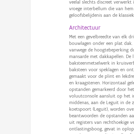
veelal slechts discreet verwerkt 
vroege interbellum die van hem 
geloofsbelijdenis aan de klassie
Architectuur
Met een gevelbreedte van elk dr
bouwlagen onder een plat dak. 
vanwege de hoogtebeperking doo
mansarde met dakkapellen. De li
baksteenmetselwerk in kruisver
baksteen voor speklagen en ont
gemaakt voor de plint en lekdre
en kraagstenen. Horizontaal gel
opstanden gemarkeerd door het 
voluutconsole aansluit op het i
middenas, aan de Leguit in de zi
koetspoort (Leguit), worden ove
beantwoorden de opstanden aa
uit registers van rechthoekige 
ontlastingsboog, gevat in oplo