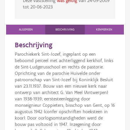
Deze vaststelling
was geldig
van
24-09-2009
tot
20-06-2023
ALGEMEEN
BESCHRIJVING
KENMERKEN
Beschrijving
Parochiekerk Sint-Jozef, ingeplant op een
beboomd perceel met achterliggend kerkhof, links
de Sint-Ludgerusschool en rechts de pastorie.
Oprichting van de parochie Huivelde onder
patroonschap van Sint-Jozef bij Koninklijk Besluit
van 23.11.1937. Bouw van een nieuwe kerk naar
ontwerp van architect G. Van Meel (Antwerpen)
van 1938-1939; eerstesteenlegging door
monseignieur Coppieters, bisschop van Gent, op 16
augustus 1942 (confer opschriften hoeksteen in
koor). Door oorlogsomstandigheden werd de
bouw pas voltooid in 1947. Inzegening door