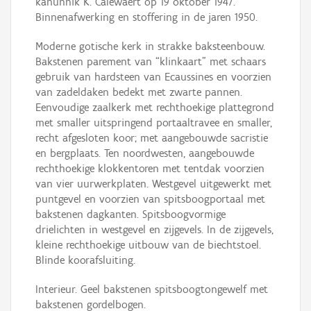
kanunnik K. Calewaert op 19 oktober 1947.
Binnenafwerking en stoffering in de jaren 1950.
Moderne gotische kerk in strakke baksteenbouw.
Bakstenen parement van “klinkaart” met schaars
gebruik van hardsteen van Ecaussines en voorzien
van zadeldaken bedekt met zwarte pannen.
Eenvoudige zaalkerk met rechthoekige plattegrond
met smaller uitspringend portaaltravee en smaller,
recht afgesloten koor; met aangebouwde sacristie
en bergplaats. Ten noordwesten, aangebouwde
rechthoekige klokkentoren met tentdak voorzien
van vier uurwerkplaten. Westgevel uitgewerkt met
puntgevel en voorzien van spitsboogportaal met
bakstenen dagkanten. Spitsboogvormige
drielichten in westgevel en zijgevels. In de zijgevels,
kleine rechthoekige uitbouw van de biechtstoel.
Blinde koorafsluiting.
Interieur. Geel bakstenen spitsboogtongewelf met
bakstenen gordelbogen.