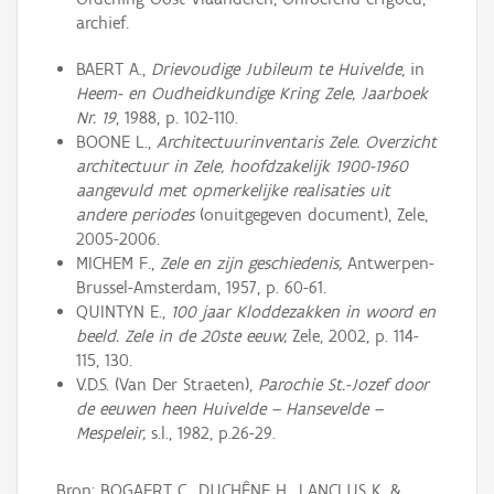
archief.
BAERT A.,
Drievoudige Jubileum te Huivelde
, in
Heem- en Oudheidkundige Kring Zele, Jaarboek
Nr. 19
, 1988, p. 102-110.
BOONE L.,
Architectuurinventaris Zele. Overzicht
architectuur in Zele, hoofdzakelijk 1900-1960
aangevuld met opmerkelijke realisaties uit
andere periodes
(onuitgegeven document), Zele,
2005-2006.
MICHEM F.,
Zele en zijn geschiedenis,
Antwerpen-
Brussel-Amsterdam, 1957, p. 60-61.
QUINTYN E.,
100 jaar Kloddezakken in woord en
beeld. Zele in de 20ste eeuw,
Zele, 2002, p. 114-
115, 130.
V.D.S. (Van Der Straeten),
Parochie St.-Jozef door
de eeuwen heen Huivelde – Hansevelde –
Mespeleir,
s.l., 1982, p.26-29.
Bron: BOGAERT C., DUCHÊNE H., LANCLUS K. &