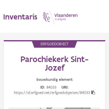
Inventaris
MENU
ERFGOEDOBJECT
Parochiekerk Sint-
Erfgoedobject
Jozef
Aanduidingsobject
bouwkundig
element
Waarneming
ID
84033
URI
Thema
https://id.erfgoed.net/erfgoedobjecten/84033
Gebeurtenis