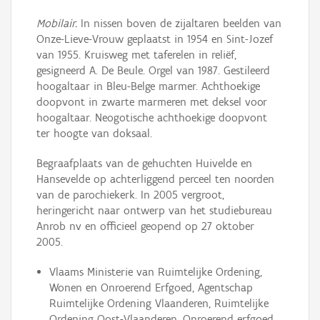
Mobilair.
In nissen boven de zijaltaren beelden van
Onze-Lieve-Vrouw geplaatst in 1954 en Sint-Jozef
van 1955. Kruisweg met taferelen in reliëf,
gesigneerd A. De Beule. Orgel van 1987. Gestileerd
hoogaltaar in Bleu-Belge marmer. Achthoekige
doopvont in zwarte marmeren met deksel voor
hoogaltaar. Neogotische achthoekige doopvont
ter hoogte van doksaal.
Begraafplaats van de gehuchten Huivelde en
Hansevelde op achterliggend perceel ten noorden
van de parochiekerk. In 2005 vergroot,
heringericht naar ontwerp van het studiebureau
Anrob nv en officieel geopend op 27 oktober
2005.
Vlaams Ministerie van Ruimtelijke Ordening,
Wonen en Onroerend Erfgoed, Agentschap
Ruimtelijke Ordening Vlaanderen, Ruimtelijke
Ordening Oost-Vlaanderen, Onroerend erfgoed,