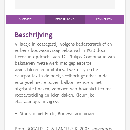
ALGEMEEN
BESCHRIJVING
KENMERKEN
Beschrijving
Villaatje in cottagestijl volgens kadasterarchief en
volgens bouwaanvraag gebouwd in 1930 door E.
Heene in opdracht van J.C. Philips. Combinatie van
bakstenen metselwerk met gepleisterde
gevelvlakken en imitatievakwerk. Typische
deurportiek in de hoek, veelhoekige erker in de
voorgevel met erboven balkon, vensters met
afgekante hoeken, voorzien van bovenlichten met
roedeverdeling en leien daken. Kleurrijke
glasraampjes in zijgevel.
Stadsarchief Eeklo, Bouwvergunningen.
Bron: BOGAERT C. & LANCLUS K. 2005:
Inventaris