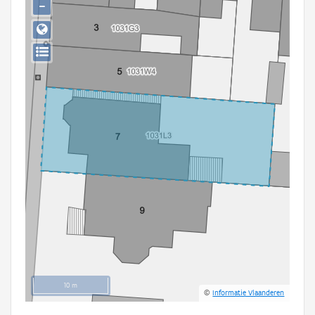
−
Persoon of collectief
Downloads
Hergebruik
Aanmelden
10 m
©
Informatie Vlaanderen