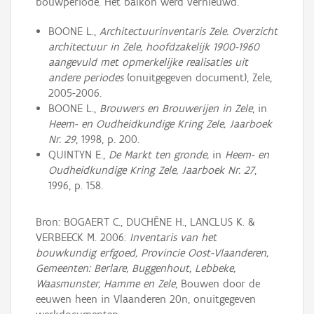
bouwperiode. Het balkon werd vernieuwd.
BOONE L.,
Architectuurinventaris Zele. Overzicht
architectuur in Zele, hoofdzakelijk 1900-1960
aangevuld met opmerkelijke realisaties uit
andere periodes
(onuitgegeven document), Zele,
2005-2006.
BOONE L.,
Brouwers en Brouwerijen in Zele
, in
Heem- en Oudheidkundige Kring Zele, Jaarboek
Nr. 29
, 1998, p. 200.
QUINTYN E.,
De Markt ten gronde,
in
Heem- en
Oudheidkundige Kring Zele, Jaarboek Nr. 27
,
1996, p. 158.
Bron: BOGAERT C., DUCHÊNE H., LANCLUS K. &
VERBEECK M. 2006:
Inventaris van het
bouwkundig erfgoed, Provincie Oost-Vlaanderen,
Gemeenten: Berlare, Buggenhout, Lebbeke,
Waasmunster, Hamme en Zele
, Bouwen door de
eeuwen heen in Vlaanderen 20n, onuitgegeven