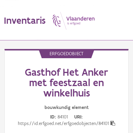
Inventaris
MENU
ERFGOEDOBJECT
Gasthof Het Anker
Erfgoedobject
met feestzaal en
Aanduidingsobject
winkelhuis
Waarneming
bouwkundig
element
Thema
ID
84101
URI
https://id.erfgoed.net/erfgoedobjecten/84101
Gebeurtenis