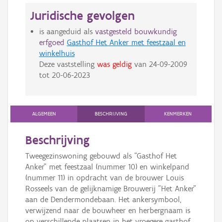
Juridische gevolgen
is aangeduid als
vastgesteld bouwkundig
erfgoed
Gasthof Het Anker met feestzaal en
winkelhuis
Deze vaststelling
was geldig
van
24-09-2009
tot
20-06-2023
ALGEMEEN
BESCHRIJVING
KENMERKEN
Beschrijving
Tweegezinswoning gebouwd als "Gasthof Het
Anker" met feestzaal (nummer 10) en winkelpand
(nummer 11) in opdracht van de brouwer Louis
Rosseels van de gelijknamige Brouwerij "Het Anker"
aan de Dendermondebaan. Het ankersymbool,
verwijzend naar de bouwheer en herbergnaam is
op verschillende plaatsen in het vroegere gasthof