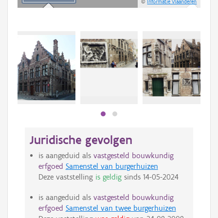
©
Informatie Vlaanderen
Beki
bee
bee
Juridische gevolgen
is aangeduid als
vastgesteld bouwkundig
erfgoed
Samenstel van burgerhuizen
Deze vaststelling
is geldig
sinds
14-05-2024
is aangeduid als
vastgesteld bouwkundig
erfgoed
Samenstel van twee burgerhuizen