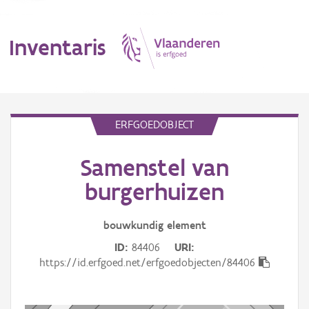
Inventaris
MENU
ERFGOEDOBJECT
Samenstel van
Erfgoedobject
burgerhuizen
Aanduidingsobject
bouwkundig
element
Waarneming
ID
84406
URI
Thema
https://id.erfgoed.net/erfgoedobjecten/84406
Gebeurtenis