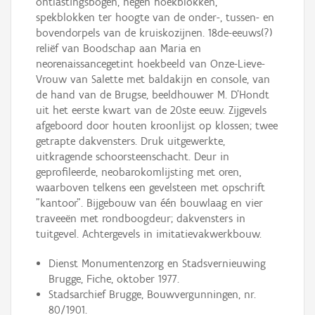
ontlastingsbogen, negen hoekblokken,
spekblokken ter hoogte van de onder-, tussen- en
bovendorpels van de kruiskozijnen. 18de-eeuws(?)
reliëf van Boodschap aan Maria en
neorenaissancegetint hoekbeeld van Onze-Lieve-
Vrouw van Salette met baldakijn en console, van
de hand van de Brugse, beeldhouwer M. D'Hondt
uit het eerste kwart van de 20ste eeuw. Zijgevels
afgeboord door houten kroonlijst op klossen; twee
getrapte dakvensters. Druk uitgewerkte,
uitkragende schoorsteenschacht. Deur in
geprofileerde, neobarokomlijsting met oren,
waarboven telkens een gevelsteen met opschrift
"kantoor". Bijgebouw van één bouwlaag en vier
traveeën met rondboogdeur; dakvensters in
tuitgevel. Achtergevels in imitatievakwerkbouw.
Dienst Monumentenzorg en Stadsvernieuwing
Brugge, Fiche, oktober 1977.
Stadsarchief Brugge, Bouwvergunningen, nr.
80/1901.