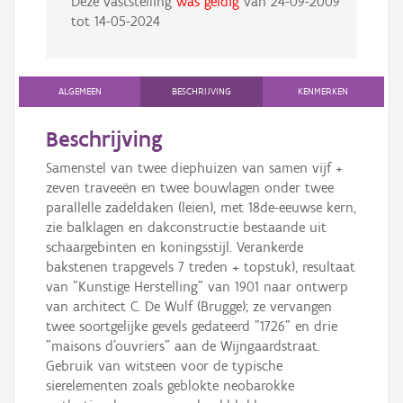
Deze vaststelling
was geldig
van
24-09-2009
tot
14-05-2024
ALGEMEEN
BESCHRIJVING
KENMERKEN
Beschrijving
Samenstel van twee diephuizen van samen vijf +
zeven traveeën en twee bouwlagen onder twee
parallelle zadeldaken (leien), met 18de-eeuwse kern,
zie balklagen en dakconstructie bestaande uit
schaargebinten en koningsstijl. Verankerde
bakstenen trapgevels 7 treden + topstuk), resultaat
van "Kunstige Herstelling" van 1901 naar ontwerp
van architect C. De Wulf (Brugge); ze vervangen
twee soortgelijke gevels gedateerd "1726" en drie
"maisons d'ouvriers" aan de Wijngaardstraat.
Gebruik van witsteen voor de typische
sierelementen zoals geblokte neobarokke