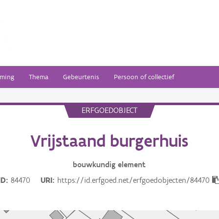
ming
Thema
Gebeurtenis
Persoon of collectief
ERFGOEDOBJECT
Vrijstaand burgerhuis
bouwkundig
element
ID
84470
URI
https://id.erfgoed.net/erfgoedobjecten/84470