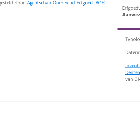
gesteld door:
Agentschap Onroerend Erfgoed (AOE)
Erfgoed
Aanwez
Typolo
Dateri
Invent
Dente
van
01