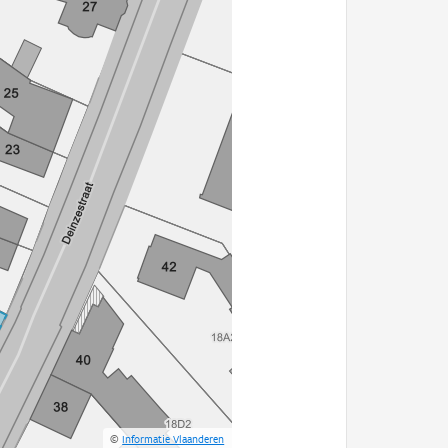
©
Informatie Vlaanderen