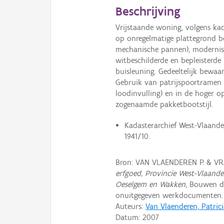
Beschrijving
Vrijstaande woning, volgens ka
op onregelmatige plattegrond b
mechanische pannen), modernist
witbeschilderde en bepleisterde
buisleuning. Gedeeltelijk bewaa
Gebruik van patrijspoortramen 
loodinvulling) en in de hoger o
zogenaamde pakketbootstijl.
Kadasterarchief West-Vlaande
1941/10.
Bron: VAN VLAENDEREN P. & V
erfgoed, Provincie West-Vlaand
Oeselgem en Wakken
, Bouwen d
onuitgegeven werkdocumenten.
Auteurs:
Van Vlaenderen, Patric
Datum:
2007