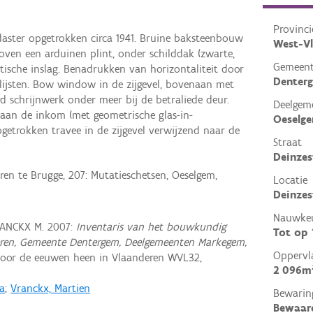
Provinci
daster opgetrokken circa 1941. Bruine baksteenbouw
West-V
oven een arduinen plint, onder schilddak (zwarte,
Gemeen
ische inslag. Benadrukken van horizontaliteit door
Denter
 lijsten. Bow window in de zijgevel, bovenaan met
rd schrijnwerk onder meer bij de betraliede deur.
Deelgem
aan de inkom (met geometrische glas-in-
Oeselg
pgetrokken travee in de zijgevel verwijzend naar de
Straat
Deinzes
ren te Brugge, 207: Mutatieschetsen, Oeselgem,
Locatie
Deinzes
Nauwkeu
RANCKX M. 2007:
Inventaris van het bouwkundig
Tot op
eren, Gemeente Dentergem, Deelgemeenten Markegem,
Oppervl
oor de eeuwen heen in Vlaanderen WVL32,
2 096m
ia
;
Vranckx, Martien
Bewarin
Bewaar