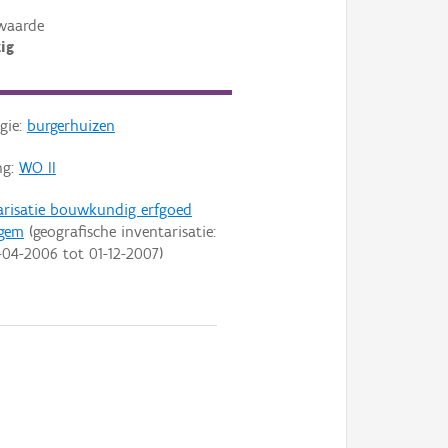
waarde
ig
gie:
burgerhuizen
ng:
WO II
arisatie bouwkundig erfgoed
rgem
(geografische inventarisatie:
-04-2006
tot
01-12-2007
)