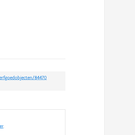
/erfgoedobjecten/84470
er
.