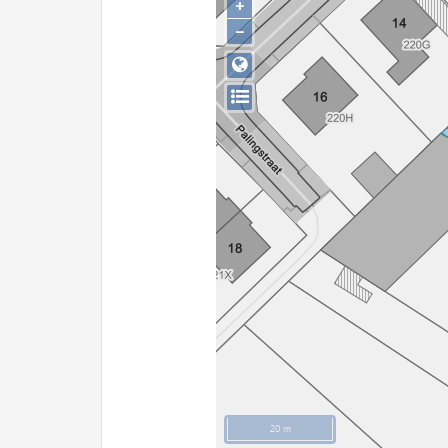
+
−
20 m