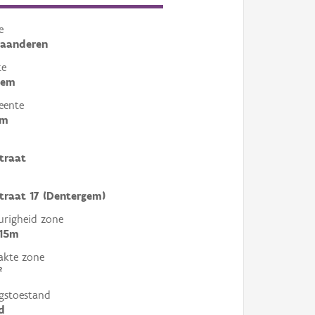
e
laanderen
te
gem
eente
em
traat
traat 17 (Dentergem)
righeid zone
 15m
akte zone
²
gstoestand
d