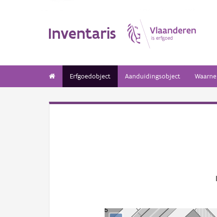
Inventaris
Erfgoedobject
Aanduidingsobject
Waarne