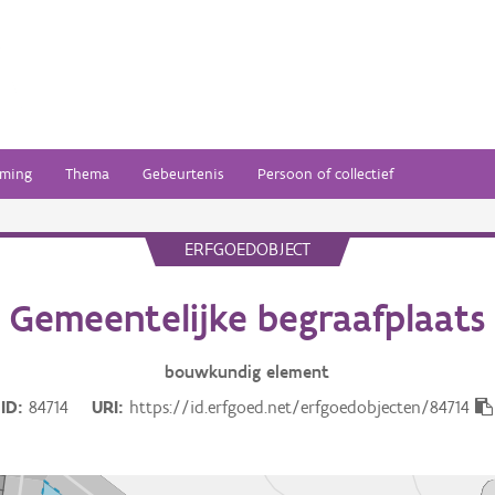
ming
Thema
Gebeurtenis
Persoon of collectief
ERFGOEDOBJECT
Gemeentelijke begraafplaats
bouwkundig
element
ID
84714
URI
https://id.erfgoed.net/erfgoedobjecten/84714