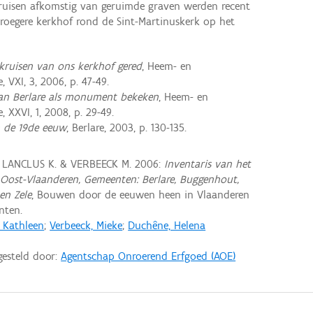
fkruisen afkomstig van geruimde graven werden recent
vroegere kerkhof rond de Sint-Martinuskerk op het
 kruisen van ons kerkhof gered
, Heem- en
 VXI, 3, 2006, p. 47-49.
an Berlare als monument bekeken
, Heem- en
 XXVI, 1, 2008, p. 29-49.
n de 19de eeuw
, Berlare, 2003, p. 130-135.
, LANCLUS K. & VERBEECK M. 2006:
Inventaris van het
Oost-Vlaanderen, Gemeenten: Berlare, Buggenhout,
en Zele
, Bouwen door de eeuwen heen in Vlaanderen
nten.
, Kathleen
;
Verbeeck, Mieke
;
Duchêne, Helena
gesteld door:
Agentschap Onroerend Erfgoed (AOE)