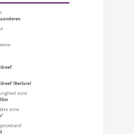
e
laanderen
te
eente
dreef
dreef (Berlare)
righeid zone
 15m
akte zone
m²
gstoestand
d