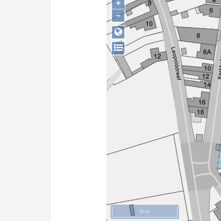
+
−
50 m