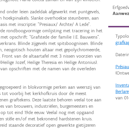
Erfgoed
ond onder leien zadeldak afgewerkt met puntgevels,
Aanwez
n hoekpinakels. Slanke overhoekse steunberen, aan
asis met inscriptie: "Presiaux/ Archte/ A Lede".
rde rondboogvormige omlijsting met tracering in het
Typolo
met opschrift: "Grafstede der familie J.E. Bauwens".
grafka
erkrans. Blinde zijgevels met spitsboognissen. Blinde
in, neogotisch houten altaar met gepolychromeerde,
Dateri
. Front van de altaartafel met 3 nissen voorzien van
eilige Jozef, Heilige Theresia en Heilige Antonius).
Présia
 van opschriften met de namen van de overleden
(Ontwe
Invent
 gegroepeerd in blokvormige perken aan weerszij van
Berlare
 tot voorbij het kerkhofkruis door de meest
van
01
en graftekens. Deze laatste behoren veelal toe aan
es van brouwers, industriëlen, burgemeesters en
p tot eind 19de eeuw. Veelal nog met opgaand
en stèle en/of met bekronend hardstenen kruis.
eid staande decoratief open gewerkte gietijzeren