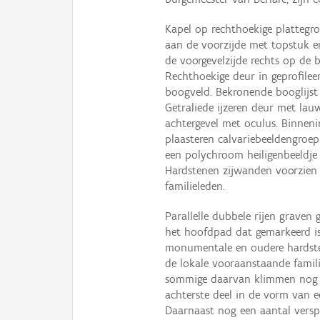
Kapel op rechthoekige plattegr
aan de voorzijde met topstuk e
de voorgevelzijde rechts op de b
Rechthoekige deur in geprofilee
boogveld. Bekronende booglijst 
Getraliede ijzeren deur met lauw
achtergevel met oculus. Binnen
plaasteren calvariebeeldengroep
een polychroom heiligenbeeldje (H
Hardstenen zijwanden voorzien
familieleden.
Parallelle dubbele rijen graven
het hoofdpad dat gemarkeerd is
monumentale en oudere hardsten
de lokale vooraanstaande famili
sommige daarvan klimmen nog o
achterste deel in de vorm van e
Daarnaast nog een aantal verspr