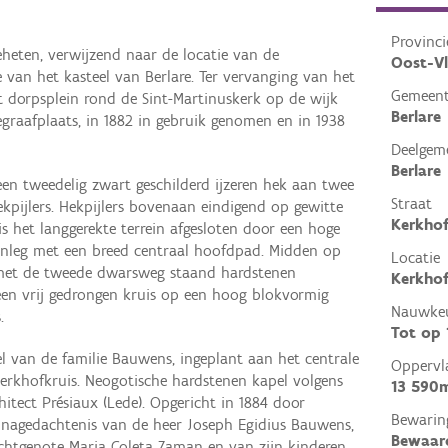
Provinci
eten, verwijzend naar de locatie van de
Oost-V
van het kasteel van Berlare. Ter vervanging van het
Gemeen
dorpsplein rond de Sint-Martinuskerk op de wijk
Berlare
raafplaats, in 1882 in gebruik genomen en in 1938
Deelgem
Berlare
en tweedelig zwart geschilderd ijzeren hek aan twee
Straat
ekpijlers. Hekpijlers bovenaan eindigend op gewitte
Kerkhof
 is het langgerekte terrein afgesloten door een hoge
aanleg met een breed centraal hoofdpad. Midden op
Locatie
met de tweede dwarsweg staand hardstenen
Kerkhof
 een vrij gedrongen kruis op een hoog blokvormig
Nauwkeu
.
Tot op
el van de familie Bauwens, ingeplant aan het centrale
Oppervl
erkhofkruis. Neogotische hardstenen kapel volgens
13 590
itect Présiaux (Lede). Opgericht in 1884 door
Bewarin
nagedachtenis van de heer Joseph Egidius Bauwens,
Bewaar
echtgenote Maria Coleta Zaman en van zijn kinderen.