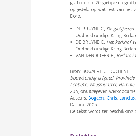
grafkruisen. 20 gietijzeren gra
opgesteld op wat rest van het 
Dorp.
DE BRUYNE C.,
De gietijzeren
Oudheidkundige Kring Berlare,
DE BRUYNE C.,
Het kerkhof v
Oudheidkundige Kring Berlare,
VAN DEN BREEN E.,
Berlare i
Bron: BOGAERT C., DUCHÊNE H.
bouwkundig erfgoed, Provincie 
Lebbeke, Waasmunster, Hamme 
20n, onuitgegeven werkdocume
Auteurs:
Bogaert, Chris
;
Lanclus
Datum:
2005
De tekst wordt ter beschikking 