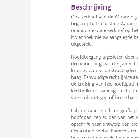
Beschrijving
Ook kerkhof van de Warande geh
begraafplaats naast de Warande 
ommuurde oude kerkhof op het 
Molenhoek nieuw aangelegde beg
uitgebreid.
Hoofdtoegang afgesloten door e
decoratief uitgewerkte ijzeren h
kruisjes. Aan beide straatzijden
haag. Eenvoudige rechtlijnige 
de kruising van het hoofdpad 
kerkhofkruis, samengesteld uit
voetstuk met geprofileerde basis
Calvariekapel zijnde de grafkap
hoofdpad, ten zuiden van het k
opschrift naar ontwerp van arch
Clementine Sophie Bauwens ter 
burgemeester van Berlare, zijn 