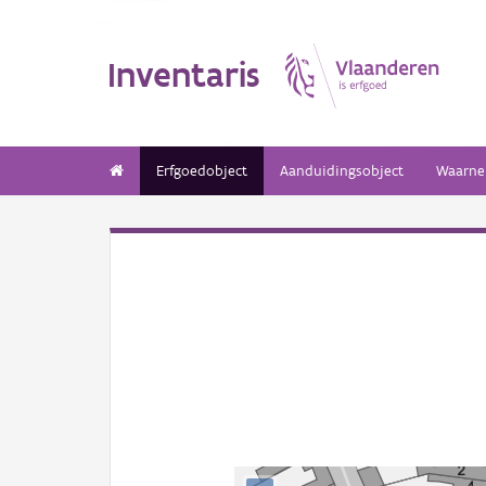
Inventaris
Erfgoedobject
Aanduidingsobject
Waarne