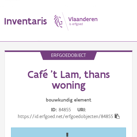
Inventaris
MENU
ERFGOEDOBJECT
Café 't Lam, thans
Erfgoedobject
woning
Aanduidingsobject
bouwkundig
element
Waarneming
ID
84855
URI
Thema
https://id.erfgoed.net/erfgoedobjecten/84855
Gebeurtenis