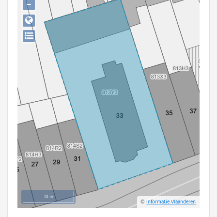
−
Persoon of collectief
Downloads
Hergebruik
Aanmelden
10 m
©
Informatie Vlaanderen