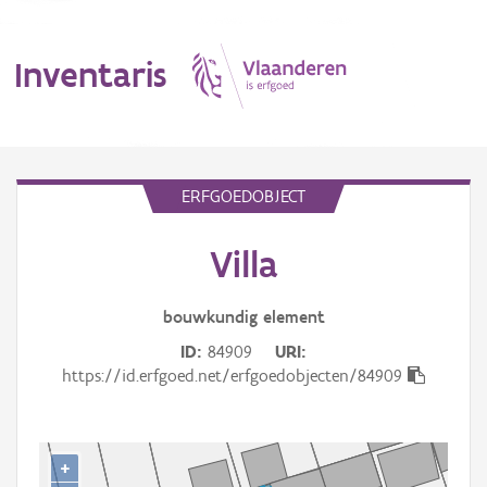
Inventaris
MENU
ERFGOEDOBJECT
Villa
Erfgoedobject
Aanduidingsobject
bouwkundig
element
ID
84909
URI
Waarneming
https://id.erfgoed.net/erfgoedobjecten/84909
Thema
Gebeurtenis
+