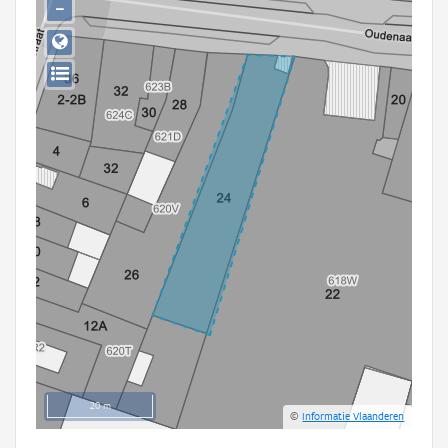
−
Persoon of collectief
Downloads
Hergebruik
Aanmelden
20 m
©
Informatie Vlaanderen