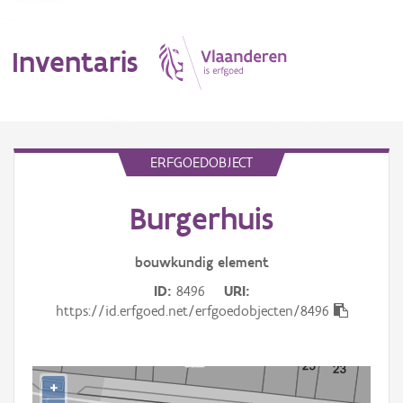
Inventaris
MENU
ERFGOEDOBJECT
Burgerhuis
Erfgoedobject
Aanduidingsobject
bouwkundig
element
ID
8496
URI
Waarneming
https://id.erfgoed.net/erfgoedobjecten/8496
Thema
Gebeurtenis
+