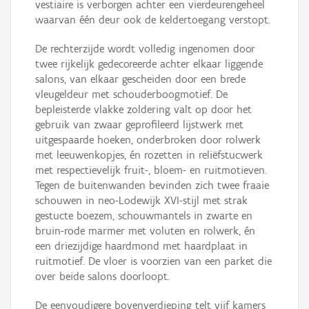
vestiaire is verborgen achter een vierdeurengeheel
waarvan één deur ook de keldertoegang verstopt.
De rechterzijde wordt volledig ingenomen door
twee rijkelijk gedecoreerde achter elkaar liggende
salons, van elkaar gescheiden door een brede
vleugeldeur met schouderboogmotief. De
bepleisterde vlakke zoldering valt op door het
gebruik van zwaar geprofileerd lijstwerk met
uitgespaarde hoeken, onderbroken door rolwerk
met leeuwenkopjes, én rozetten in reliëfstucwerk
met respectievelijk fruit-, bloem- en ruitmotieven.
Tegen de buitenwanden bevinden zich twee fraaie
schouwen in neo-Lodewijk XVI-stijl met strak
gestucte boezem, schouwmantels in zwarte en
bruin-rode marmer met voluten en rolwerk, én
een driezijdige haardmond met haardplaat in
ruitmotief. De vloer is voorzien van een parket die
over beide salons doorloopt.
De eenvoudigere bovenverdieping telt vijf kamers