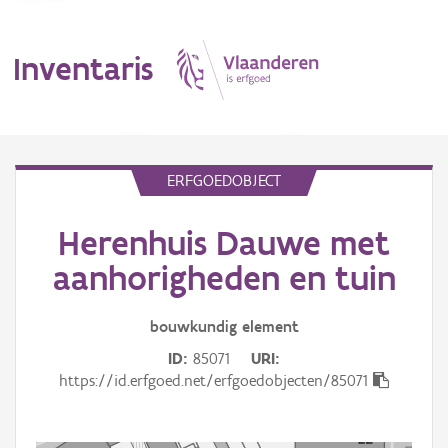
Inventaris
MENU
ERFGOEDOBJECT
Herenhuis Dauwe met
Erfgoedobject
aanhorigheden en tuin
Aanduidingsobject
bouwkundig
element
Waarneming
ID
85071
URI
Thema
https://id.erfgoed.net/erfgoedobjecten/85071
Gebeurtenis