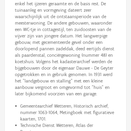
enkel het ijzeren geraamte en de basis rest. De
tuinaanleg en vormgeving dateert zeer
waarschijnlijk uit de ontstaansperiode van de
meesterwoning. De andere gebouwen, waaronder
een WC-tje in cottagestijl, ten zuidoosten van de
vijver zijn van jongere datum. Het langwerpige
gebouw, met gecementeerde gevel onder een
doorlopend pannen zadeldak, deed eertijds dienst
als paardenstal, conciërgewoning (nummer 48) en
koetshuis. Volgens het kadasterarchief werden de
bijgebouwen door de eigenaar Dauwe - De Geyter
opgetrokken en in gebruik genomen. In 1931 werd
het "landgebouw en stalling" met een kleine
aanbouw vergroot en omgevormd tot "huis" en
later bijkomend voorzien van een garage.
Gemeentearchief Wetteren, Historisch archief,
nummer 1063-1064, Metingboek met figuratieve
kaarten, 1701.
Technische Dienst Wetteren, Atlas der