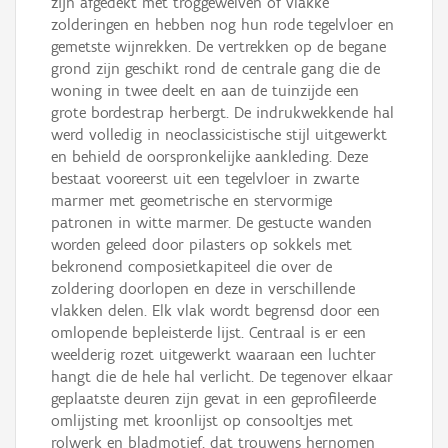
zijn afgedekt met troggewelven of vlakke
zolderingen en hebben nog hun rode tegelvloer en
gemetste wijnrekken. De vertrekken op de begane
grond zijn geschikt rond de centrale gang die de
woning in twee deelt en aan de tuinzijde een
grote bordestrap herbergt. De indrukwekkende hal
werd volledig in neoclassicistische stijl uitgewerkt
en behield de oorspronkelijke aankleding. Deze
bestaat vooreerst uit een tegelvloer in zwarte
marmer met geometrische en stervormige
patronen in witte marmer. De gestucte wanden
worden geleed door pilasters op sokkels met
bekronend composietkapiteel die over de
zoldering doorlopen en deze in verschillende
vlakken delen. Elk vlak wordt begrensd door een
omlopende bepleisterde lijst. Centraal is er een
weelderig rozet uitgewerkt waaraan een luchter
hangt die de hele hal verlicht. De tegenover elkaar
geplaatste deuren zijn gevat in een geprofileerde
omlijsting met kroonlijst op consooltjes met
rolwerk en bladmotief, dat trouwens hernomen