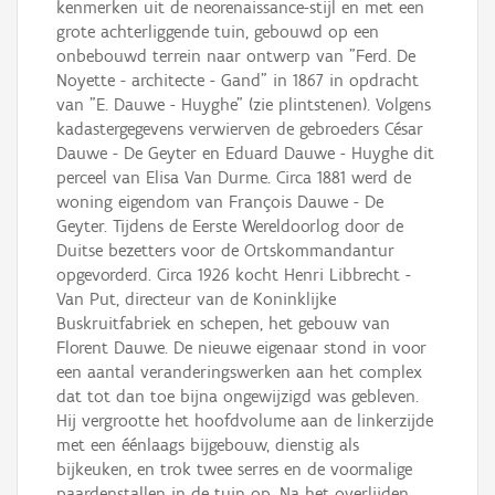
kenmerken uit de neorenaissance-stijl en met een
grote achterliggende tuin, gebouwd op een
onbebouwd terrein naar ontwerp van "Ferd. De
Noyette - architecte - Gand" in 1867 in opdracht
van "E. Dauwe - Huyghe" (zie plintstenen). Volgens
kadastergegevens verwierven de gebroeders César
Dauwe - De Geyter en Eduard Dauwe - Huyghe dit
perceel van Elisa Van Durme. Circa 1881 werd de
woning eigendom van François Dauwe - De
Geyter. Tijdens de Eerste Wereldoorlog door de
Duitse bezetters voor de Ortskommandantur
opgevorderd. Circa 1926 kocht Henri Libbrecht -
Van Put, directeur van de Koninklijke
Buskruitfabriek en schepen, het gebouw van
Florent Dauwe. De nieuwe eigenaar stond in voor
een aantal veranderingswerken aan het complex
dat tot dan toe bijna ongewijzigd was gebleven.
Hij vergrootte het hoofdvolume aan de linkerzijde
met een éénlaags bijgebouw, dienstig als
bijkeuken, en trok twee serres en de voormalige
paardenstallen in de tuin op. Na het overlijden