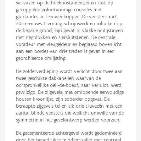
siervazen op de hoekpostamenten en rust op
gekoppelde voluutvormige consoles met
guirlandes en leeuwenkoppen. De vensters, met
20ste-eeuws T-vormig schrijnwerk en rolluiken op
de begane grond, zijn gevat in vlakke omlijstingen
met negblokken en siersluitstenen. De centrale
voordeur met vleugeldeur en beglaasd bovenlicht
aan een bordes van drie treden is gevat in een
geprofileerde omlijsting.
De zolderverdieping wordt verlicht door twee aan
twee geschikte dakkapellen waarvan de
oorspronkelijke oeil-de-boeuf, naar verluidt, werd
gewijzigd. De zijgevels, met omlopende eenvoudige
houten kroonlijst, zijn soberder opgevat. De
beraapte zijgevels tellen elk drie traveeën met een
aantal blinde vensters die wellicht omwille van de
symmetrie in het gevelontwerp werden voorzien.
De gecementeerde achtergevel wordt gedomineerd
door het benadrukte middenrisaliet met centraal