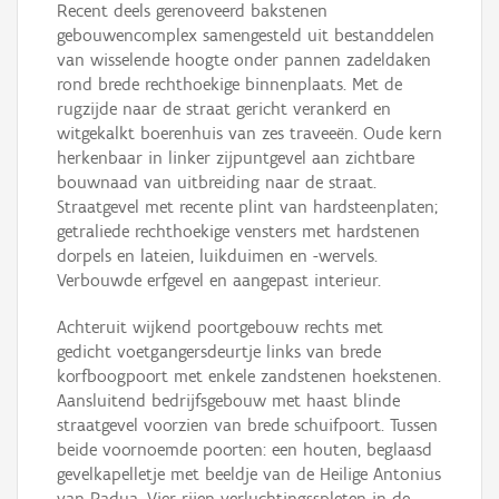
Recent deels gerenoveerd bakstenen
gebouwencomplex samengesteld uit bestanddelen
van wisselende hoogte onder pannen zadeldaken
rond brede rechthoekige binnenplaats. Met de
rugzijde naar de straat gericht verankerd en
witgekalkt boerenhuis van zes traveeën. Oude kern
herkenbaar in linker zijpuntgevel aan zichtbare
bouwnaad van uitbreiding naar de straat.
Straatgevel met recente plint van hardsteenplaten;
getraliede rechthoekige vensters met hardstenen
dorpels en lateien, luikduimen en -wervels.
Verbouwde erfgevel en aangepast interieur.
Achteruit wijkend poortgebouw rechts met
gedicht voetgangersdeurtje links van brede
korfboogpoort met enkele zandstenen hoekstenen.
Aansluitend bedrijfsgebouw met haast blinde
straatgevel voorzien van brede schuifpoort. Tussen
beide voornoemde poorten: een houten, beglaasd
gevelkapelletje met beeldje van de Heilige Antonius
van Padua. Vier rijen verluchtingsspleten in de