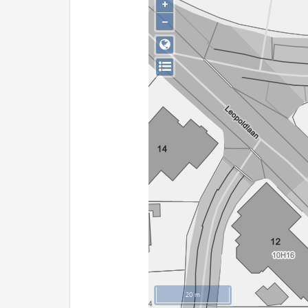
+
−
20 m