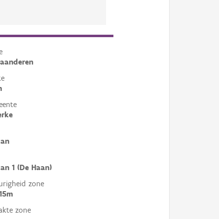
e
laanderen
te
n
eente
erke
aan
aan 1 (De Haan)
righeid zone
 15m
akte zone