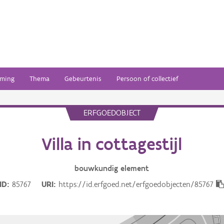
ming
Thema
Gebeurtenis
Persoon of collectief
ERFGOEDOBJECT
Villa in cottagestijl
bouwkundig
element
ID
85767
URI
https://id.erfgoed.net/erfgoedobjecten/85767