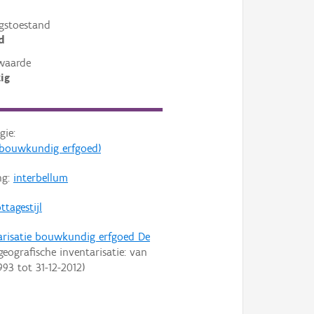
gstoestand
d
waarde
ig
gie:
s (bouwkundig erfgoed)
ng:
interbellum
ttagestijl
arisatie bouwkundig erfgoed De
geografische inventarisatie: van
993
tot
31-12-2012
)