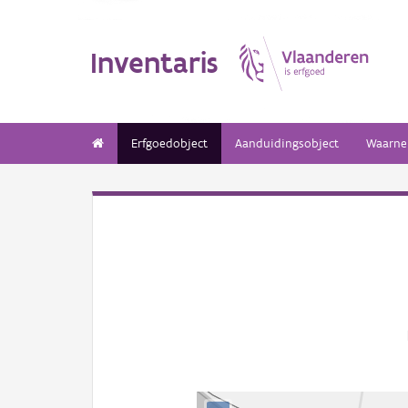
Inventaris
Erfgoedobject
Aanduidingsobject
Waarne