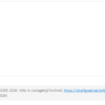
GOED 2026:
Villa in cottagestijl
[online],
https://id.erfgoed.net/e
2026
).