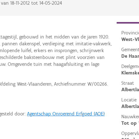
van
18-11-2012
tot
14-05-2024
Provinci
tagestijl, gebouwd in het midden van de jaren 1920.
West-V
 pannen dakenspel, verdieping met imitatie-vakwerk,
Gemeen
opende luifel, erkers en insprongen, schrijnwerk
De Haa
eschilderde baksteenbouw met plint voorzien van
ouw. Omgevende tuin met haagafsluiting en lage
Deelgem
Klemsk
Straat
 Afdeling West-Vlaanderen, Archiefnummer W/00266.
Albertl
Locatie
Albertl
gesteld door:
Agentschap Onroerend Erfgoed (AOE)
Nauwkeu
Tot op
Oppervl