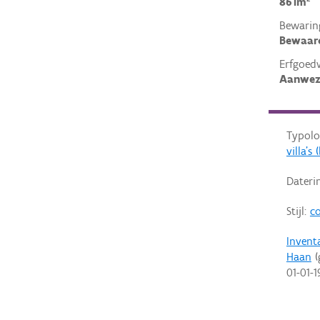
861m²
Bewarin
Bewaar
Erfgoed
Aanwez
Typolo
villa'
Dateri
Stijl:
co
Invent
Haan
(
01-01-1