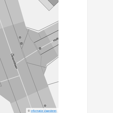
©
Informatie Vlaanderen