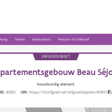
ming
Thema
Gebeurtenis
Persoon of collectief
ERFGOEDOBJECT
partementsgebouw Beau Séj
bouwkundig
element
ID
85851
URI
https://id.erfgoed.net/erfgoedobjecten/85851