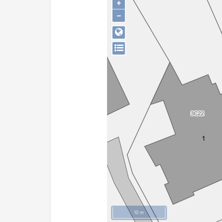
+
−
10 m