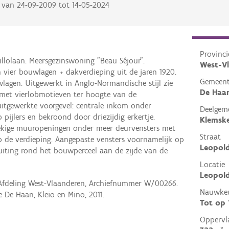
van
24-09-2009
tot
14-05-2024
Provinci
llolaan. Meersgezinswoning "Beau Séjour".
West-V
ier bouwlagen + dakverdieping uit de jaren 1920.
Gemeen
wlagen. Uitgewerkt in Anglo-Normandische stijl zie
De Haa
met vierlobmotieven ter hoogte van de
itgewerkte voorgevel: centrale inkom onder
Deelgem
pijlers en bekroond door driezijdig erkertje.
Klemsk
ekige muuropeningen onder meer deurvensters met
Straat
 de verdieping. Aangepaste vensters voornamelijk op
Leopol
uiting rond het bouwperceel aan de zijde van de
Locatie
Leopold
 Afdeling West-Vlaanderen, Archiefnummer W/00266.
Nauwkeu
 De Haan, Kleio en Mino, 2011.
Tot op
Oppervl