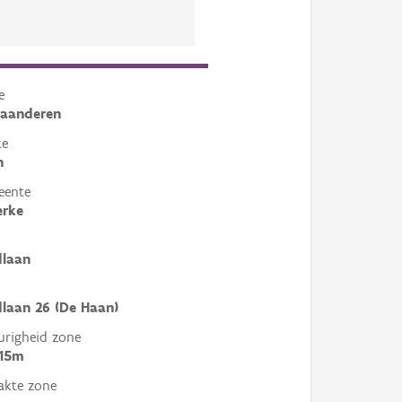
e
laanderen
te
n
eente
erke
dlaan
laan 26 (De Haan)
righeid zone
 15m
akte zone