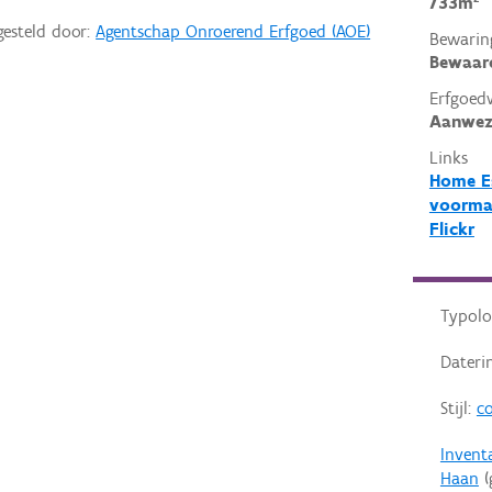
733m²
gesteld door:
Agentschap Onroerend Erfgoed (AOE)
Bewarin
Bewaar
Erfgoed
Aanwez
Links
Home Es
voormal
Flickr
Typolo
Dateri
Stijl:
co
Invent
Haan
(