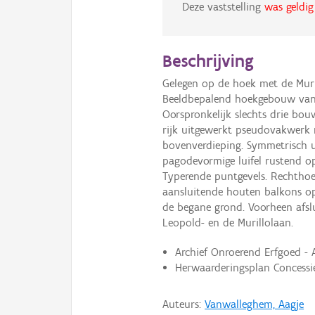
Deze vaststelling
was geldig
Beschrijving
Gelegen op de hoek met de Muri
Beeldbepalend hoekgebouw van v
Oorspronkelijk slechts drie bou
rijk uitgewerkt pseudovakwerk 
bovenverdieping. Symmetrisch u
pagodevormige luifel rustend op 
Typerende puntgevels. Rechtho
aansluitende houten balkons op
de begane grond. Voorheen afsl
Leopold- en de Murillolaan.
Archief Onroerend Erfgoed -
Herwaarderingsplan Concessie
Auteurs:
Vanwalleghem, Aagje