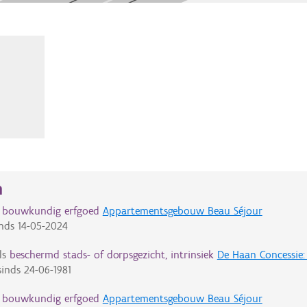
n
d bouwkundig erfgoed
Appartementsgebouw Beau Séjour
nds
14-05-2024
ls
beschermd stads- of dorpsgezicht, intrinsiek
De Haan Concessie: 
inds
24-06-1981
d bouwkundig erfgoed
Appartementsgebouw Beau Séjour