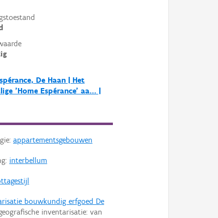
gstoestand
d
waarde
ig
pérance, De Haan | Het
ige 'Home Espérance' aa… |
gie:
appartementsgebouwen
ng:
interbellum
ttagestijl
arisatie bouwkundig erfgoed De
geografische inventarisatie: van