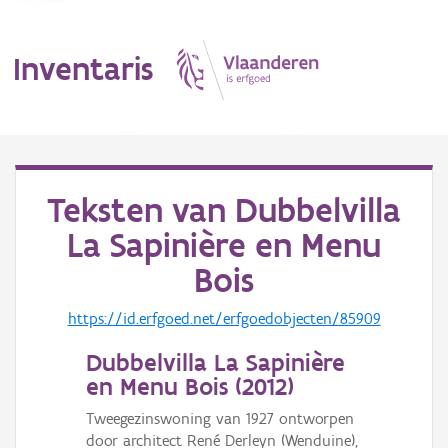
Inventaris
MENU
Teksten van
Dubbelvilla
La Sapinière en Menu
Erfgoedobject
Bois
Aanduidingsobject
https://id.erfgoed.net/erfgoedobjecten/85909
Waarneming
Dubbelvilla La Sapinière
Thema
en Menu Bois (
2012
)
Gebeurtenis
Tweegezinswoning van 1927 ontworpen
door architect René Derleyn (Wenduine),