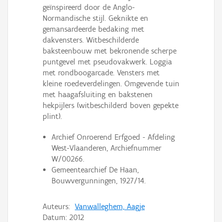
Persoon of collectief
geïnspireerd door de Anglo-
Normandische stijl. Geknikte en
Downloads
gemansardeerde bedaking met
dakvensters. Witbeschilderde
Hergebruik
baksteenbouw met bekronende scherpe
puntgevel met pseudovakwerk. Loggia
Aanmelden
met rondboogarcade. Vensters met
kleine roedeverdelingen. Omgevende tuin
met haagafsluiting en bakstenen
hekpijlers (witbeschilderd boven gepekte
plint).
Archief Onroerend Erfgoed - Afdeling
West-Vlaanderen, Archiefnummer
W/00266.
Gemeentearchief De Haan,
Bouwvergunningen, 1927/14.
Auteurs:
Vanwalleghem, Aagje
Datum:
2012