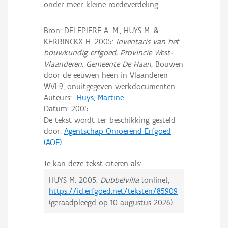
onder meer kleine roedeverdeling.
Bron: DELEPIERE A.-M., HUYS M. &
KERRINCKX H. 2005:
Inventaris van het
bouwkundig erfgoed, Provincie West-
Vlaanderen, Gemeente De Haan
, Bouwen
door de eeuwen heen in Vlaanderen
WVL9, onuitgegeven werkdocumenten.
Auteurs:
Huys, Martine
Datum:
2005
De tekst wordt ter beschikking gesteld
door:
Agentschap Onroerend Erfgoed
(AOE)
Je kan deze tekst citeren als:
HUYS M.
2005:
Dubbelvilla
[online],
https://id.erfgoed.net/teksten/85909
(geraadpleegd op
10 augustus 2026
).