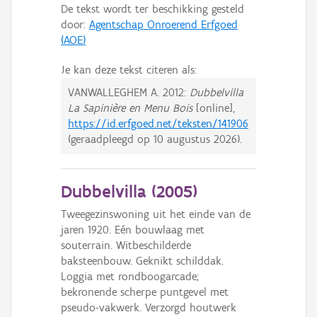
De tekst wordt ter beschikking gesteld
door:
Agentschap Onroerend Erfgoed
(AOE)
Je kan deze tekst citeren als:
VANWALLEGHEM A.
2012:
Dubbelvilla
La Sapinière en Menu Bois
[online],
https://id.erfgoed.net/teksten/141906
(geraadpleegd op
10 augustus 2026
).
Dubbelvilla (
2005
)
Tweegezinswoning uit het einde van de
jaren 1920. Eén bouwlaag met
souterrain. Witbeschilderde
baksteenbouw. Geknikt schilddak.
Loggia met rondboogarcade;
bekronende scherpe puntgevel met
pseudo-vakwerk. Verzorgd houtwerk