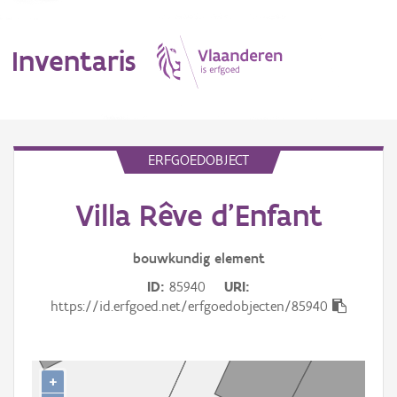
Inventaris
MENU
ERFGOEDOBJECT
Villa Rêve d'Enfant
Erfgoedobject
Aanduidingsobject
bouwkundig
element
ID
85940
URI
Waarneming
https://id.erfgoed.net/erfgoedobjecten/85940
Thema
Gebeurtenis
+