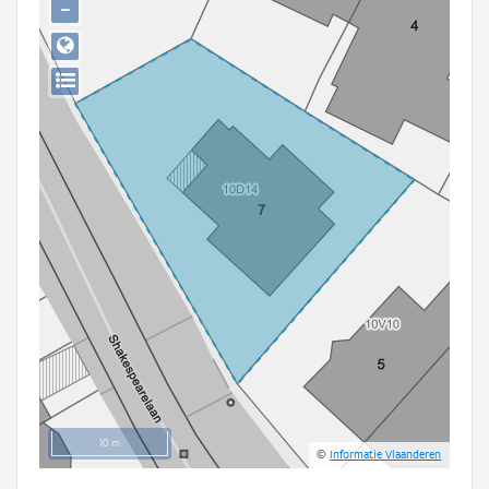
−
Persoon of collectief
Downloads
Hergebruik
Aanmelden
10 m
©
Informatie Vlaanderen