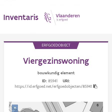
Inventaris
MENU
ERFGOEDOBJECT
Viergezinswoning
Erfgoedobject
Aanduidingsobject
bouwkundig
element
ID
85941
URI
Waarneming
https://id.erfgoed.net/erfgoedobjecten/85941
Thema
Gebeurtenis
+