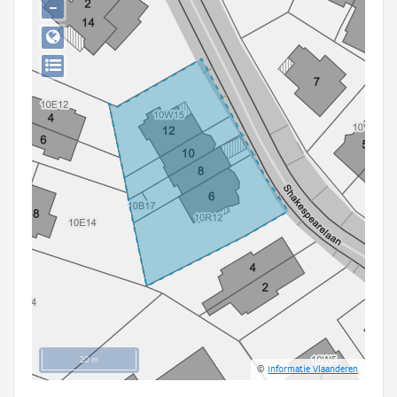
−
Persoon of collectief
Downloads
Hergebruik
Aanmelden
20 m
©
Informatie Vlaanderen