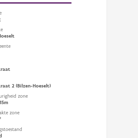
e
g
te
Hoeselt
eente
traat
raat 2 (Bilzen-Hoeselt)
righeid zone
 15m
akte zone
²
gstoestand
d