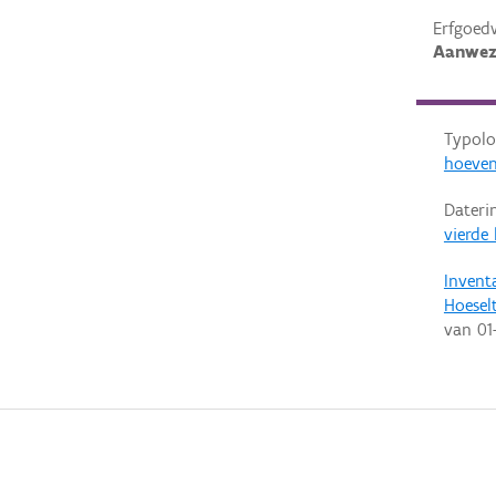
Erfgoed
Aanwez
Typolo
hoeven
Dateri
vierde
Invent
Hoesel
van
01