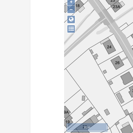
+
−
50 m