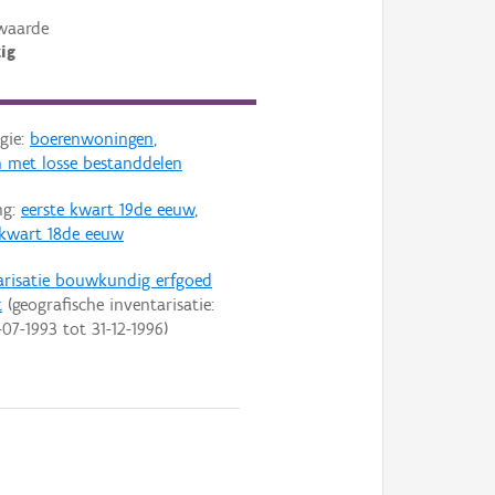
waarde
ig
gie:
boerenwoningen
,
 met losse bestanddelen
ng:
eerste kwart 19de eeuw
,
 kwart 18de eeuw
arisatie bouwkundig erfgoed
t
(geografische inventarisatie:
-07-1993
tot
31-12-1996
)