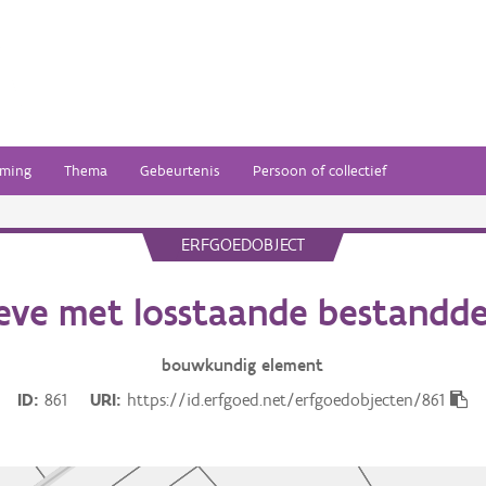
ming
Thema
Gebeurtenis
Persoon of collectief
ERFGOEDOBJECT
eve met losstaande bestandde
bouwkundig
element
ID
861
URI
https://id.erfgoed.net/erfgoedobjecten/861