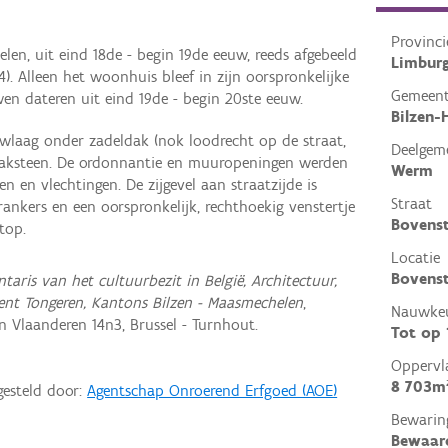
Provinci
en, uit eind 18de - begin 19de eeuw, reeds afgebeeld
Limbur
). Alleen het woonhuis bleef in zijn oorspronkelijke
Gemeen
n dateren uit eind 19de - begin 20ste eeuw.
Bilzen-
laag onder zadeldak (nok loodrecht op de straat,
Deelgem
baksteen. De ordonnantie en muuropeningen werden
Werm
n en vlechtingen. De zijgevel aan straatzijde is
Straat
nkers en een oorspronkelijk, rechthoekig venstertje
Bovens
top.
Locatie
Bovenst
ntaris van het cultuurbezit in België, Architectuur,
ent Tongeren, Kantons Bilzen - Maasmechelen
,
Nauwkeu
Vlaanderen 14n3, Brussel - Turnhout.
Tot op
Oppervl
8 703m
gesteld door:
Agentschap Onroerend Erfgoed (AOE)
Bewarin
Bewaar