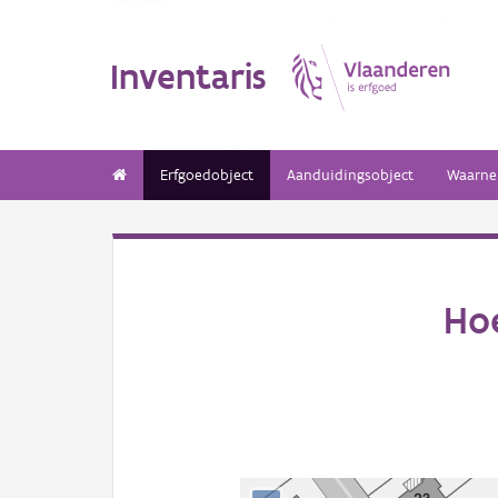
Inventaris
Erfgoedobject
Aanduidingsobject
Waarne
Ho