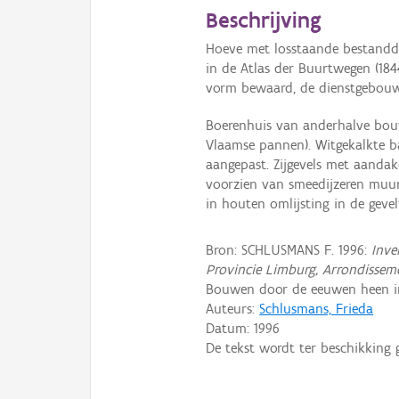
Beschrijving
Hoeve met losstaande bestanddel
in de Atlas der Buurtwegen (1844
vorm bewaard, de dienstgebouwe
Boerenhuis van anderhalve bouw
Vlaamse pannen). Witgekalkte 
aangepast. Zijgevels met aandake
voorzien van smeedijzeren muura
in houten omlijsting in de gevel
Bron: SCHLUSMANS F. 1996:
Inve
Provincie Limburg, Arrondissem
Bouwen door de eeuwen heen in 
Auteurs:
Schlusmans, Frieda
Datum:
1996
De tekst wordt ter beschikking 