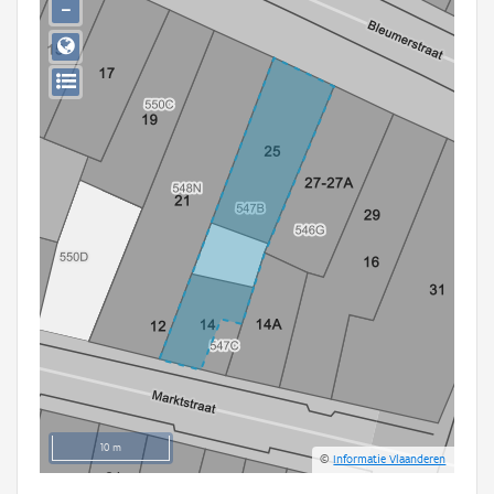
−
Persoon of collectief
Downloads
Hergebruik
Aanmelden
10 m
©
Informatie Vlaanderen