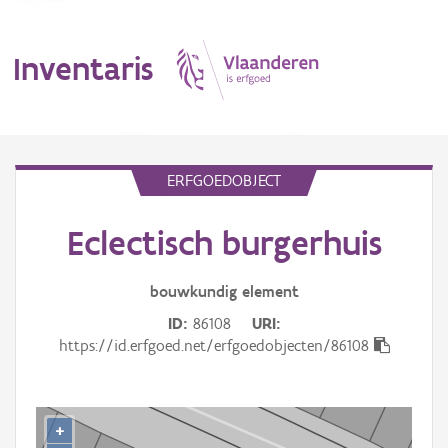
Inventaris
MENU
ERFGOEDOBJECT
Eclectisch burgerhuis
Erfgoedobject
Aanduidingsobject
bouwkundig
element
ID
86108
URI
Waarneming
https://id.erfgoed.net/erfgoedobjecten/86108
Thema
Gebeurtenis
+