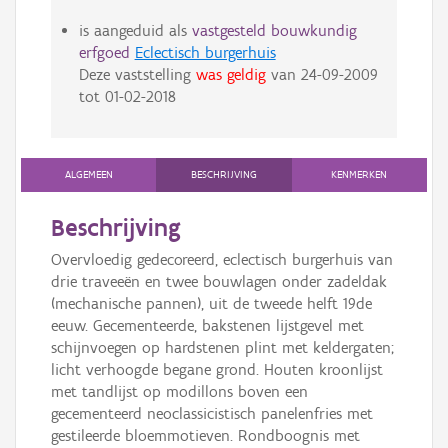
is aangeduid als
vastgesteld bouwkundig
erfgoed
Eclectisch burgerhuis
Deze vaststelling
was geldig
van
24-09-2009
tot
01-02-2018
ALGEMEEN
BESCHRIJVING
KENMERKEN
Beschrijving
Overvloedig gedecoreerd, eclectisch burgerhuis van
drie traveeën en twee bouwlagen onder zadeldak
(mechanische pannen), uit de tweede helft 19de
eeuw. Gecementeerde, bakstenen lijstgevel met
schijnvoegen op hardstenen plint met keldergaten;
licht verhoogde begane grond. Houten kroonlijst
met tandlijst op modillons boven een
gecementeerd neoclassicistisch panelenfries met
gestileerde bloemmotieven. Rondboognis met