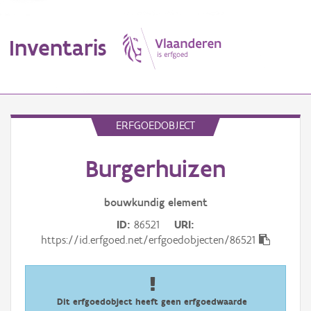
Inventaris
MENU
ERFGOEDOBJECT
Burgerhuizen
Erfgoedobject
Aanduidingsobject
bouwkundig
element
ID
86521
URI
Waarneming
https://id.erfgoed.net/erfgoedobjecten/86521
Thema
Gebeurtenis
Dit erfgoedobject heeft geen erfgoedwaarde