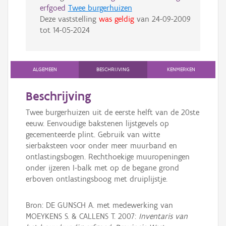
erfgoed
Twee burgerhuizen
Deze vaststelling
was geldig
van
24-09-2009
tot
14-05-2024
ALGEMEEN
BESCHRIJVING
KENMERKEN
Beschrijving
Twee burgerhuizen uit de eerste helft van de 20ste
eeuw. Eenvoudige bakstenen lijstgevels op
gecementeerde plint. Gebruik van witte
sierbaksteen voor onder meer muurband en
ontlastingsbogen. Rechthoekige muuropeningen
onder ijzeren I-balk met op de begane grond
erboven ontlastingsboog met druiplijstje.
Bron: DE GUNSCH A. met medewerking van
MOEYKENS S. & CALLENS T. 2007:
Inventaris van