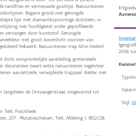
ende tandfries en vernieuwde gootlijst. Natuurstenen
Erfgoed
ordonlijsten. Begane grond met getoogde
Aanwez
diepte lijst met diamantkopvormige sluitsteen; in
lijsting met hoofdgestel onder geprofileerde
en vervangen door kunststof. Getoogde
Inventar
 Paneeldeur met groot bovenlicht voorzien van
(geograf
estileerd hekwerk. Natuurstenen trap (drie treden).
2006
to
 doch oorspronkelijke aankleding grotendeels
Kenmer
r decoratieve zwart-witte natuurstenen tegelvloer.
tenen aanzettrede; verwijderde trappaal. Kelder met
Typolo
Dateri
n langsheen de Ontvangerstraat omgevormd tot
Stijl:
cl
 Tielt, Fototheek.
n, 207 : Mutatieschetsen, Tielt, Afdeling 1, 1852/28,