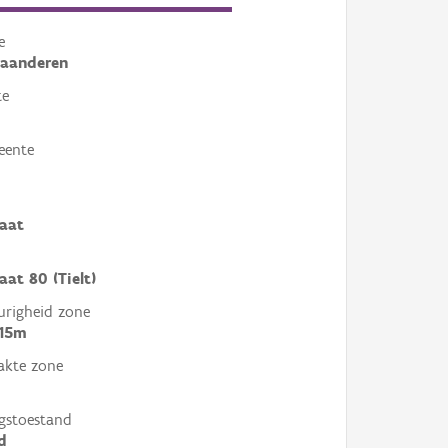
e
laanderen
te
eente
raat
aat 80 (Tielt)
righeid zone
 15m
akte zone
gstoestand
d