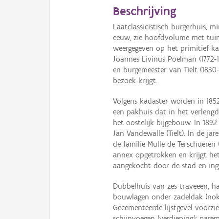
Beschrijving
Laatclassicistisch burgerhuis, 
eeuw, zie hoofdvolume met tui
weergegeven op het primitief k
Joannes Livinus Poelman (1772-18
en burgemeester van Tielt (1830
bezoek krijgt.
Volgens kadaster worden in 18
een pakhuis dat in het verlengde
het oostelijk bijgebouw. In 189
Jan Vandewalle (Tielt). In de j
de familie Mulle de Terschueren
annex opgetrokken en krijgt he
aangekocht door de stad en inge
Dubbelhuis van zes traveeën, h
bouwlagen onder zadeldak (nok
Gecementeerde lijstgevel voorz
schijnvoegen (verdieping); pa