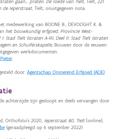
straten gaan… praten. De roede van Tielt
, Tielt, 221.
 de Ieperstraat
, Tielt, onuitgegeven nota.
 met medewerking van BOONE B., DEVOOGHT K. &
van het bouwkundig erfgoed, Provincie West-
: Stad Tielt (straten A-R), Deel II: Stad Tielt (straten
negem en Schuiferskapelle
, Bouwen door de eeuwen
uitgegeven werkdocumenten.
 Pieter
gesteld door:
Agentschap Onroerend Erfgoed (AOE)
atie
achterzijde zijn gesloopt en deels vervangen door
d, Orthofoto's 2020,
Ieperstraat 80, Tielt
[online],
.be
(geraadpleegd op 6 september 2022).