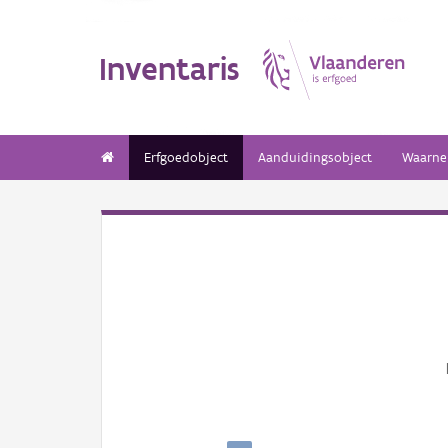
Inventaris
Erfgoedobject
Aanduidingsobject
Waarne