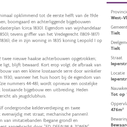
Provinci
minimaal opklimmend tot de eerste helft van de 19de
West-V
nen, boomgaard en achterliggende bijgebouwen
Gemeen
adasterplan (circa 1830). Eigendom van wijnhandelaar
Tielt
50), tevens griffier van het Vredegerecht (1809-1817)
-1836), die in zijn woning in 1835 koning Leopold I op
Deelgem
Tielt
Straat
52 twee nieuwe haakse achterbouwen opgetrokken;
Ieperst
 ligt, blijft bewaard. Kort erop volgt de afbraak van
2 bouw van een kleine losstaande serre door winkelier
Locatie
aren 1930, wanneer het huis hoort bij de eigendom van
Ieperstr
 (zie nummers 44-48), wordt opnieuw een oostelijke
Nauwkeu
t losstaande bijgebouw een uitbreiding. Heden
Tot op
richt als jeugdclubhuis.
Oppervl
alf ondergrondse kelderverdieping en twee
476m²
 evenwijdig met straat; mechanische pannen).
Bewarin
ien van imitatiebanden (begane grond) en
Bewaar
rement aangebracht door "ED. DEFAUW & ZONEN"