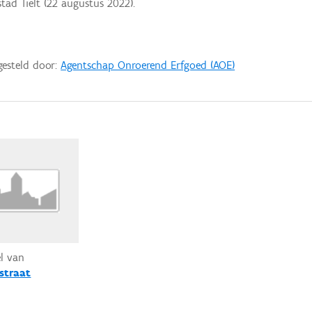
tad Tielt (22 augustus 2022).
gesteld door:
Agentschap Onroerend Erfgoed (AOE)
el van
rstraat