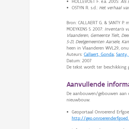
HOLLEVOET F. e.a. 2005:
Als 
OSTYN R. s.d.:
Het verhaal van
Bron: CALLAERT G. & SANTY P.
MOEYKENS S. 2007:
Inventaris 
Vlaanderen, Gemeente Tielt, Deel I
S-Z), Deelgemeenten Aarsele, Ka
heen in Vlaanderen WVL29, on
Auteurs:
Callaert, Gonda
;
Santy,
Datum:
2007
De tekst wordt ter beschikking 
Aanvullende inform
De aanbouwen/gebouwen aan de 
nieuwbouw.
Geoportaal Onroerend Erfgoe
http://geo.onroerenderfgoed