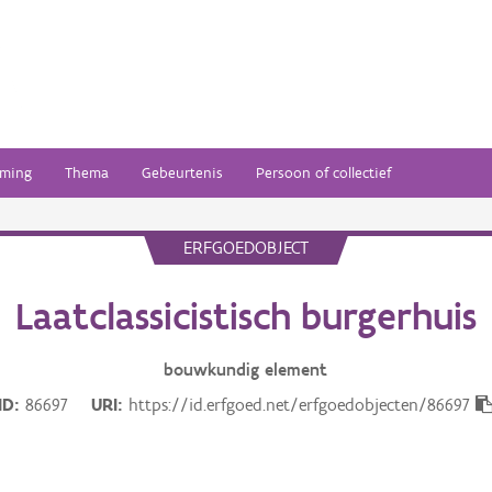
ming
Thema
Gebeurtenis
Persoon of collectief
ERFGOEDOBJECT
Laatclassicistisch burgerhuis
bouwkundig
element
ID
86697
URI
https://id.erfgoed.net/erfgoedobjecten/86697