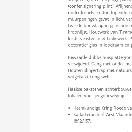
(confer signering plint). Aflijn
onderdorpels en doorlopende k
muurpeningen gevat in licht ver
tweede bouwlaag in geriemde om
kroonlijst. Houtwerk van T-ram
keldervensters met traliewerk.
decoratief glas-in-loodraam en g
Bewaarde dubbelhuisplattegrond
verwijderd. Gang met onder mee
Houten slingertrap met natuurs
witgekalkt tongewelf.
Haakse bakstenen achterbouwe
lokalen voor jeugdbeweging.
Heemkundige Kring Roede van
Kadasterarchief West-Vlaandere
1892/157.