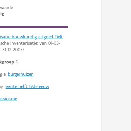
waarde
ig
isatie bouwkundig erfgoed Tielt
ische inventarisatie: van
01-03-
t
31-12-2007
)
kgroep 1
gie:
burgerhuizen
ng:
eerste helft 19de eeuw
assicisme