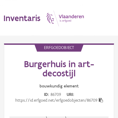
Inventaris
MENU
ERFGOEDOBJECT
Burgerhuis in art-
Erfgoedobject
decostijl
Aanduidingsobject
bouwkundig
element
Waarneming
ID
86709
URI
Thema
https://id.erfgoed.net/erfgoedobjecten/86709
Gebeurtenis