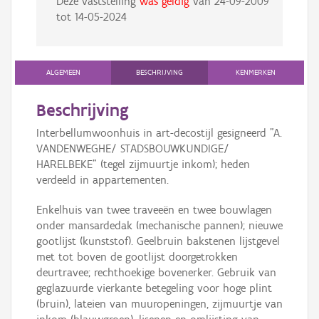
Deze vaststelling
was geldig
van
24-09-2009
tot
14-05-2024
ALGEMEEN
BESCHRIJVING
KENMERKEN
Beschrijving
Interbellumwoonhuis in art-decostijl gesigneerd "A.
VANDENWEGHE/ STADSBOUWKUNDIGE/
HARELBEKE" (tegel zijmuurtje inkom); heden
verdeeld in appartementen.
Enkelhuis van twee traveeën en twee bouwlagen
onder mansardedak (mechanische pannen); nieuwe
gootlijst (kunststof). Geelbruin bakstenen lijstgevel
met tot boven de gootlijst doorgetrokken
deurtravee; rechthoekige bovenerker. Gebruik van
geglazuurde vierkante betegeling voor hoge plint
(bruin), lateien van muuropeningen, zijmuurtje van