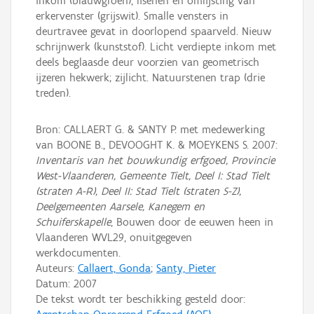
inkom (blauwgroen), lisenen en omlijsting van
erkervenster (grijswit). Smalle vensters in
deurtravee gevat in doorlopend spaarveld. Nieuw
schrijnwerk (kunststof). Licht verdiepte inkom met
deels beglaasde deur voorzien van geometrisch
ijzeren hekwerk; zijlicht. Natuurstenen trap (drie
treden).
Bron: CALLAERT G. & SANTY P. met medewerking
van BOONE B., DEVOOGHT K. & MOEYKENS S. 2007:
Inventaris van het bouwkundig erfgoed, Provincie
West-Vlaanderen, Gemeente Tielt, Deel I: Stad Tielt
(straten A-R), Deel II: Stad Tielt (straten S-Z),
Deelgemeenten Aarsele, Kanegem en
Schuiferskapelle
, Bouwen door de eeuwen heen in
Vlaanderen WVL29, onuitgegeven
werkdocumenten.
Auteurs:
Callaert, Gonda
;
Santy, Pieter
Datum:
2007
De tekst wordt ter beschikking gesteld door: