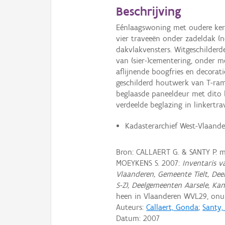
Beschrijving
Eénlaagswoning met oudere kern
vier traveeën onder zadeldak (
dakvlakvensters. Witgeschilderde
van (sier-)cementering, onder me
aflijnende boogfries en decorat
geschilderd houtwerk van T-ram
beglaasde paneeldeur met dito b
verdeelde beglazing in linkertra
Kadasterarchief West-Vlaandere
Bron: CALLAERT G. & SANTY P.
MOEYKENS S. 2007:
Inventaris 
Vlaanderen, Gemeente Tielt, Deel I
S-Z), Deelgemeenten Aarsele, Ka
heen in Vlaanderen WVL29, on
Auteurs:
Callaert, Gonda
;
Santy,
Datum:
2007