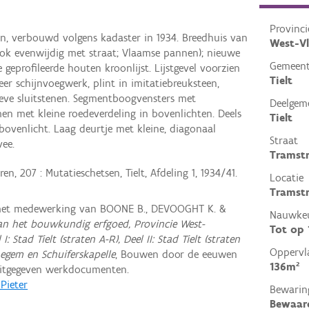
Provinci
, verbouwd volgens kadaster in 1934. Breedhuis van
West-V
nok evenwijdig met straat; Vlaamse pannen); nieuwe
Gemeen
 geprofileerde houten kroonlijst. Lijstgevel voorzien
Tielt
er schijnvoegwerk, plint in imitatiebreuksteen,
ieve sluitstenen. Segmentboogvensters met
Deelgem
en met kleine roedeverdeling in bovenlichten. Deels
Tielt
ovenlicht. Laag deurtje met kleine, diagonaal
Straat
vee.
Tramst
n, 207 : Mutatieschetsen, Tielt, Afdeling 1, 1934/41.
Locatie
Tramstr
 met medewerking van BOONE B., DEVOOGHT K. &
Nauwkeu
van het bouwkundig erfgoed, Provincie West-
Tot op
: Stad Tielt (straten A-R), Deel II: Stad Tielt (straten
Oppervl
negem en Schuiferskapelle
, Bouwen door de eeuwen
136m²
uitgegeven werkdocumenten.
 Pieter
Bewarin
Bewaar