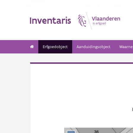
Inventaris
Erfgoedobject
Aanduidingsobject
Waarne