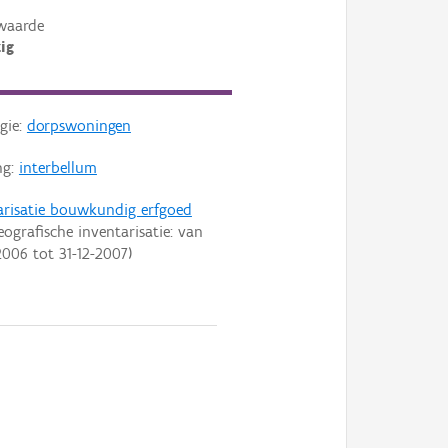
waarde
ig
gie:
dorpswoningen
ng:
interbellum
arisatie bouwkundig erfgoed
eografische inventarisatie: van
2006
tot
31-12-2007
)