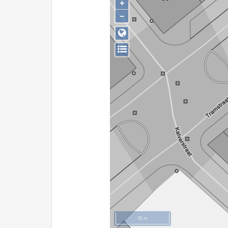
+
−
10 m