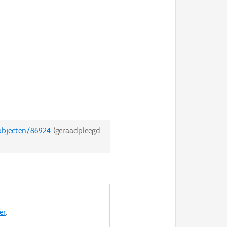
dobjecten/86924
(geraadpleegd
er
.