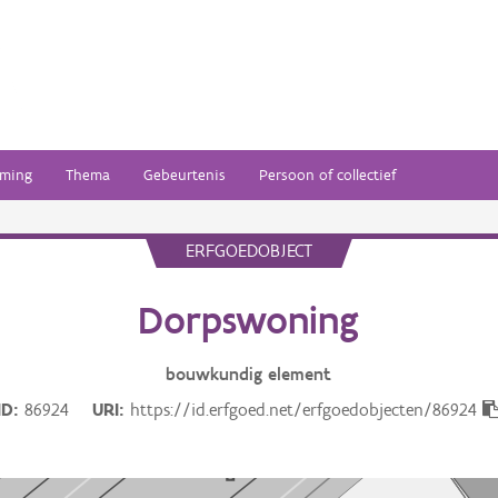
ming
Thema
Gebeurtenis
Persoon of collectief
ERFGOEDOBJECT
Dorpswoning
bouwkundig
element
ID
86924
URI
https://id.erfgoed.net/erfgoedobjecten/86924