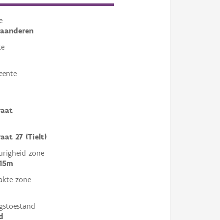
e
laanderen
te
eente
raat
aat 27 (Tielt)
righeid zone
 15m
akte zone
gstoestand
d