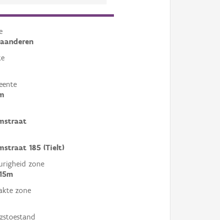
e
laanderen
te
eente
m
mstraat
straat 185 (Tielt)
righeid zone
 15m
akte zone
gstoestand