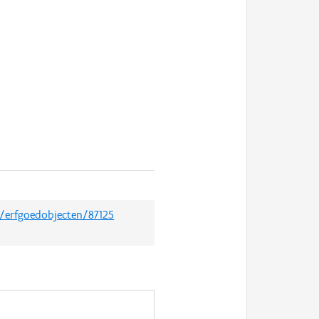
t/erfgoedobjecten/87125