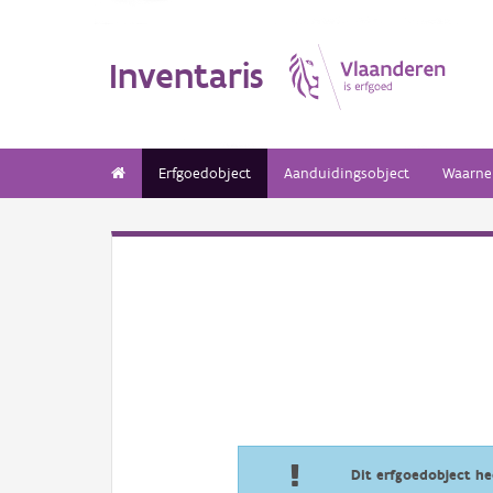
Inventaris
Erfgoedobject
Aanduidingsobject
Waarne
Dit erfgoedobject h