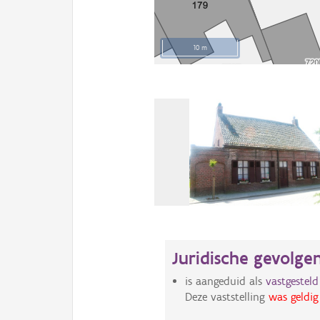
10 m
Juridische gevolge
is aangeduid als
vastgestel
Deze vaststelling
was geldig