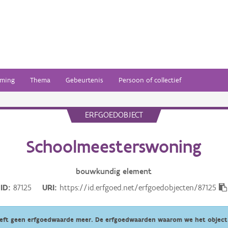
ming
Thema
Gebeurtenis
Persoon of collectief
ERFGOEDOBJECT
Schoolmeesterswoning
bouwkundig
element
ID
87125
URI
https://id.erfgoed.net/erfgoedobjecten/87125
eeft geen erfgoedwaarde meer. De erfgoedwaarden waarom we het object 