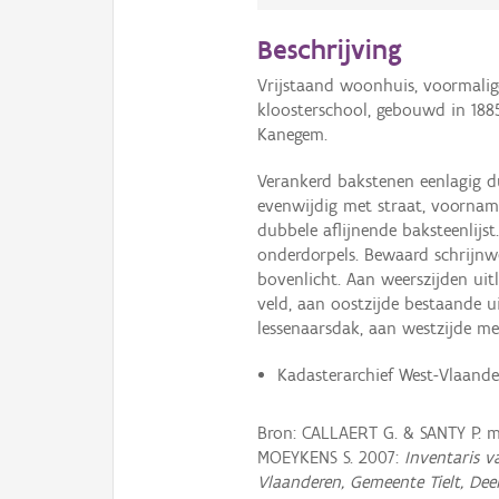
Beschrijving
Vrijstaand woonhuis, voormalig
kloosterschool, gebouwd in 188
Kanegem.
Verankerd bakstenen eenlagig d
evenwijdig met straat, voorname
dubbele aflijnende baksteenlij
onderdorpels. Bewaard schrijnw
bovenlicht. Aan weerszijden ui
veld, aan oostzijde bestaande
lessenaarsdak, aan westzijde me
Kadasterarchief West-Vlaande
Bron: CALLAERT G. & SANTY P.
MOEYKENS S. 2007:
Inventaris 
Vlaanderen, Gemeente Tielt, Deel I