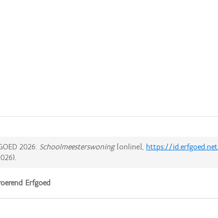
GOED 2026:
Schoolmeesterswoning
[online],
https://id.erfgoed.ne
2026
).
oerend Erfgoed