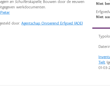
negem en Schuiferskapelle
, Bouwen door de eeuwen
Niet b
uitgegeven werkdocumenten.
Erfgoed
 Pieter
Niet aa
gesteld door:
Agentschap Onroerend Erfgoed (AOE)
Typolo
Dateri
Invent
Tielt
(g
01-03-