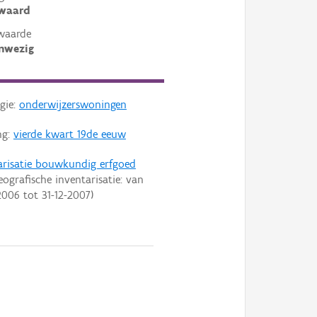
ewaard
waarde
nwezig
gie:
onderwijzerswoningen
ng:
vierde kwart 19de eeuw
arisatie bouwkundig erfgoed
eografische inventarisatie: van
2006
tot
31-12-2007
)