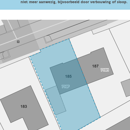
niet meer aanwezig, bijvoorbeeld door verbouwing of sloop.