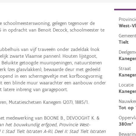
Provinci
e schoolmeesterswoning, gelegen tegenover de
West-V
5 in opdracht van Benoit Decock, schoolmeester te
Gemeen
Tielt
ubbelhuis van vijf traveeën onder zadeldak (nok
Deelgem
lijk zwarte Vlaamse pannen). Houten lijstgoot,
Kanege
st. Beluikte getoogde muuropeningen, natuurstenen
Straat
erk (zes glasvlakken), bewaarde deur met gedeeld
Kanege
tlopend in een schermgeveltje met korfboogvormig
 uit een blinde muur waarachter een aanbouw onder
Locatie
t latere inbreng van garagepoort.
Kanegem
Nauwkeu
ren, Mutatieschetsen Kanegem (207), 1885/1.
Tot op
Oppervl
 met medewerking van BOONE B., DEVOOGHT K. &
380m²
van het bouwkundig erfgoed, Provincie West-
: Stad Tielt (straten A-R), Deel II: Stad Tielt (straten
Bewarin