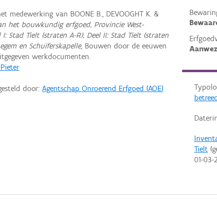
Bewarin
 met medewerking van BOONE B., DEVOOGHT K. &
Bewaar
van het bouwkundig erfgoed, Provincie West-
: Stad Tielt (straten A-R), Deel II: Stad Tielt (straten
Erfgoed
negem en Schuiferskapelle
, Bouwen door de eeuwen
Aanwez
uitgegeven werkdocumenten.
 Pieter
Typolo
gesteld door:
Agentschap Onroerend Erfgoed (AOE)
betreed
Dateri
Invent
Tielt
(g
01-03-