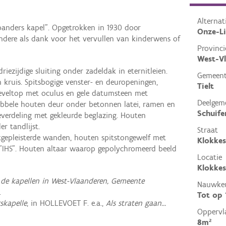
Alterna
anders kapel". Opgetrokken in 1930 door
Onze-L
ndere als dank voor het vervullen van kinderwens of
Provinci
West-V
iezijdige sluiting onder zadeldak in eternitleien.
Gemeen
 kruis. Spitsbogige venster- en deuropeningen,
Tielt
Geveltop met oculus en gele datumsteen met
Deelgem
Dubbele houten deur onder betonnen latei, ramen en
Schuife
everdeling met gekleurde beglazing. Houten
er tandlijst.
Straat
lakgepleisterde wanden, houten spitstongewelf met
Klokkes
"IHS". Houten altaar waarop gepolychromeerd beeld
Locatie
Klokkes
 de kapellen in West-Vlaanderen, Gemeente
Nauwkeu
.
Tot op
skapelle
, in HOLLEVOET F. e.a.,
Als straten gaan…
Oppervl
8m²