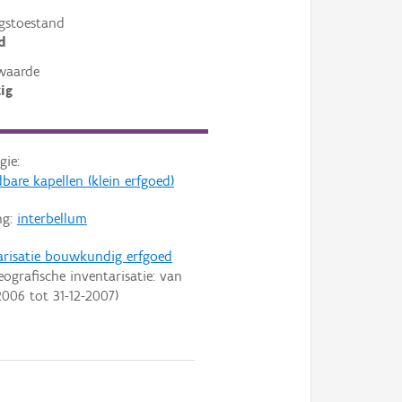
gstoestand
d
waarde
ig
gie:
bare kapellen (klein erfgoed)
ng:
interbellum
arisatie bouwkundig erfgoed
eografische inventarisatie: van
2006
tot
31-12-2007
)