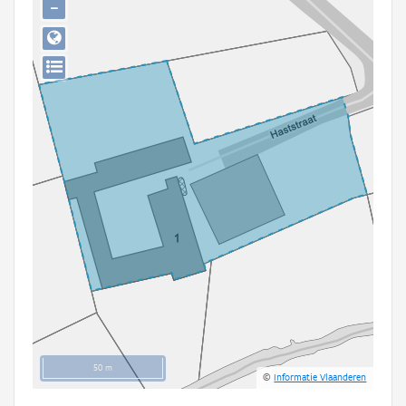
−
Persoon of collectief
Downloads
Hergebruik
Aanmelden
50 m
©
Informatie Vlaanderen