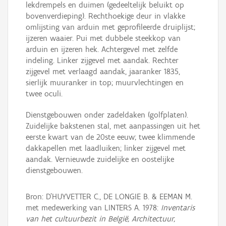
lekdrempels en duimen (gedeeltelijk beluikt op
bovenverdieping). Rechthoekige deur in vlakke
omlijsting van arduin met geprofileerde druiplijst;
ijzeren waaier. Pui met dubbele steekkop van
arduin en ijzeren hek. Achtergevel met zelfde
indeling. Linker zijgevel met aandak. Rechter
zijgevel met verlaagd aandak, jaaranker 1835,
sierlijk muuranker in top; muurvlechtingen en
twee oculi.
Dienstgebouwen onder zadeldaken (golfplaten).
Zuidelijke bakstenen stal, met aanpassingen uit het
eerste kwart van de 20ste eeuw; twee klimmende
dakkapellen met laadluiken; linker zijgevel met
aandak. Vernieuwde zuidelijke en oostelijke
dienstgebouwen.
Bron: D'HUYVETTER C., DE LONGIE B. & EEMAN M.
met medewerking van LINTERS A. 1978:
Inventaris
van het cultuurbezit in België, Architectuur,