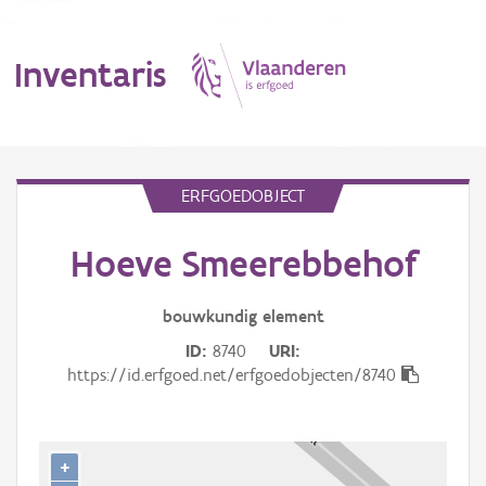
Inventaris
MENU
ERFGOEDOBJECT
Hoeve Smeerebbehof
Erfgoedobject
Aanduidingsobject
bouwkundig
element
ID
8740
URI
Waarneming
https://id.erfgoed.net/erfgoedobjecten/8740
Thema
Gebeurtenis
+