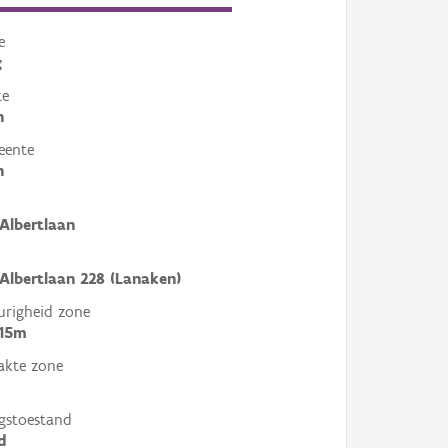
e
g
te
n
eente
n
Albertlaan
Albertlaan 228 (Lanaken)
righeid zone
 15m
akte zone
gstoestand
d