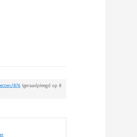
jecten/876
(geraadpleegd op
8
er
.