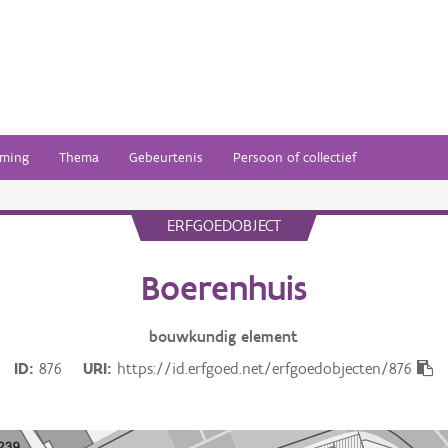
ming
Thema
Gebeurtenis
Persoon of collectief
ERFGOEDOBJECT
Boerenhuis
bouwkundig
element
ID
876
URI
https://id.erfgoed.net/erfgoedobjecten/876