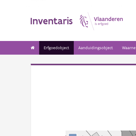
Inventaris
Erfgoedobject
Aanduidingsobject
Waarne