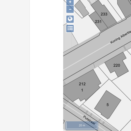
+
−
20 m