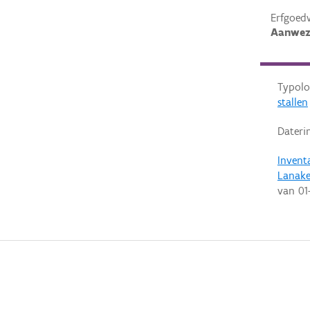
Erfgoed
Aanwez
Typolo
stallen
Dateri
Invent
Lanak
van
01