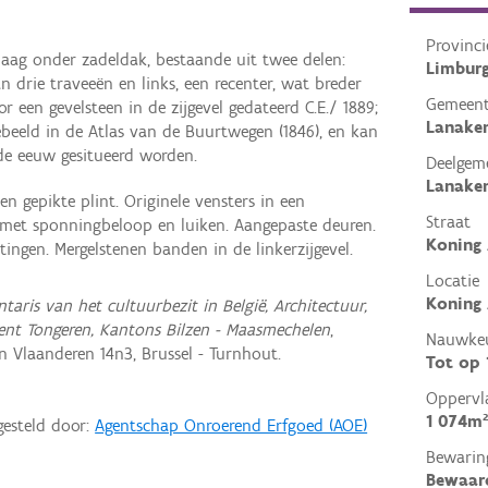
Provinci
aag onder zadeldak, bestaande uit twee delen:
Limbur
n drie traveeën en links, een recenter, wat breder
Gemeen
r een gevelsteen in de zijgevel gedateerd C.E./ 1889;
Lanake
gebeeld in de Atlas van de Buurtwegen (1846), en kan
9de eeuw gesitueerd worden.
Deelgem
Lanake
 gepikte plint. Originele vensters in een
Straat
 met sponningbeloop en luiken. Aangepaste deuren.
Koning 
ingen. Mergelstenen banden in de linkerzijgevel.
Locatie
Koning 
ntaris van het cultuurbezit in België, Architectuur,
ent Tongeren, Kantons Bilzen - Maasmechelen
,
Nauwkeu
Vlaanderen 14n3, Brussel - Turnhout.
Tot op
Oppervl
1 074m²
gesteld door:
Agentschap Onroerend Erfgoed (AOE)
Bewarin
Bewaar