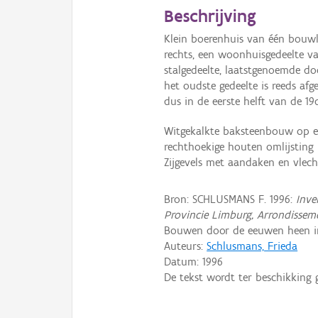
Beschrijving
Klein boerenhuis van één bouwl
rechts, een woonhuisgedeelte va
stalgedeelte, laatstgenoemde doo
het oudste gedeelte is reeds af
dus in de eerste helft van de 1
Witgekalkte baksteenbouw op een
rechthoekige houten omlijsting
Zijgevels met aandaken en vlecht
Bron: SCHLUSMANS F. 1996:
Inve
Provincie Limburg, Arrondissem
Bouwen door de eeuwen heen in 
Auteurs:
Schlusmans, Frieda
Datum:
1996
De tekst wordt ter beschikking 