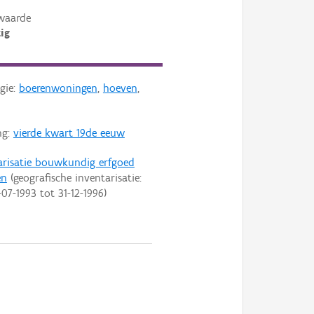
waarde
ig
gie:
boerenwoningen
,
hoeven
,
ng:
vierde kwart 19de eeuw
arisatie bouwkundig erfgoed
en
(geografische inventarisatie:
-07-1993
tot
31-12-1996
)