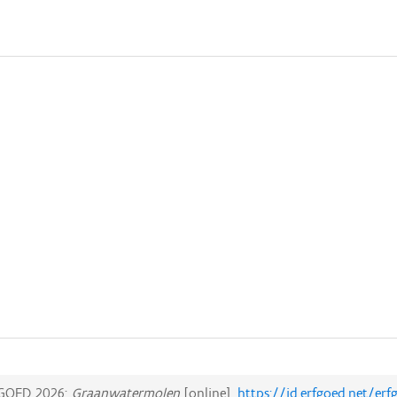
GOED 2026:
Graanwatermolen
[online],
https://id.erfgoed.net/er