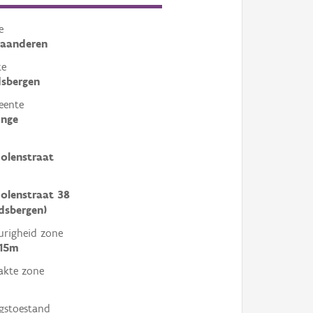
e
laanderen
te
sbergen
eente
inge
olenstraat
olenstraat 38
dsbergen)
righeid zone
 15m
akte zone
gstoestand