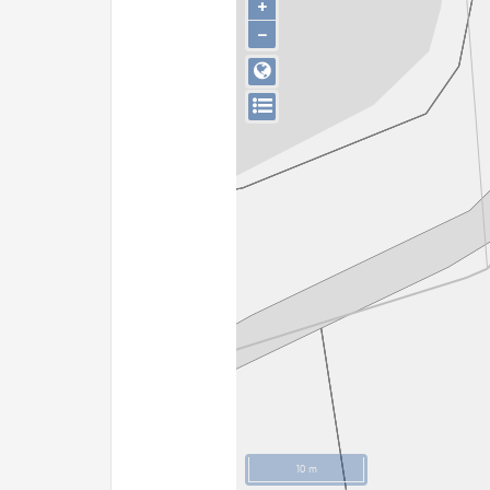
+
−
10 m