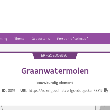
ming
Thema
Gebeurtenis
Persoon of collectief
ERFGOEDOBJECT
Graanwatermolen
bouwkundig
element
ID
8819
URI
https://id.erfgoed.net/erfgoedobjecten/8819