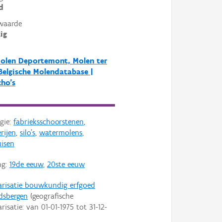
d
waarde
ig
olen Deportemont, Molen ter
 Belgische Molendatabase |
ho's
gie:
fabrieksschoorstenen
,
rijen
,
silo's
,
watermolens
,
isen
ng:
19de eeuw
,
20ste eeuw
arisatie bouwkundig erfgoed
dsbergen
(geografische
arisatie: van
01-01-1975
tot
31-12-