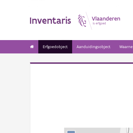
Inventaris
Erfgoedobject
Aanduidingsobject
Waarne