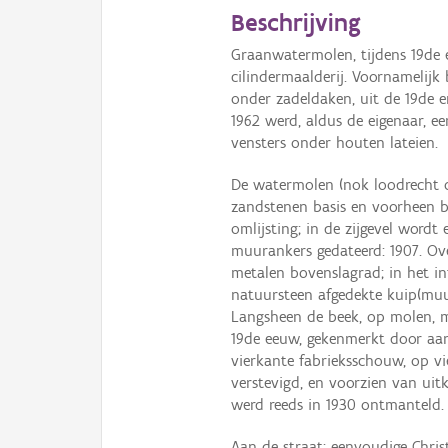
Beschrijving
Graanwatermolen, tijdens 19de 
cilindermaalderij. Voornamelijk
onder zadeldaken, uit de 19de 
1962 werd, aldus de eigenaar, ee
vensters onder houten lateien.
De watermolen (nok loodrecht 
zandstenen basis en voorheen b
omlijsting; in de zijgevel word
muurankers gedateerd: 1907. Ov
metalen bovenslagrad; in het i
natuursteen afgedekte kuip(muur
Langsheen de beek, op molen, m
19de eeuw, gekenmerkt door aa
vierkante fabrieksschouw, op v
verstevigd, en voorzien van ui
werd reeds in 1930 ontmanteld. 
Aan de straat: eenvoudige Chris