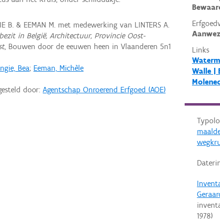
Bewaar
Erfgoed
IE B. & EEMAN M. met medewerking van LINTERS A.
Aanwez
ezit in België, Architectuur, Provincie Oost-
st
, Bouwen door de eeuwen heen in Vlaanderen 5n1
Links
Waterm
ngie, Bea
;
Eeman, Michèle
Walle |
Molenec
gesteld door:
Agentschap Onroerend Erfgoed (AOE)
Typolo
maalde
wegkru
Dateri
Invent
Geraar
invent
1978
)