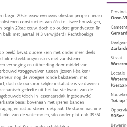
Provinci
en begin 20ste eeuw eveneens oliestamperij en heden
Oost-V
 bakstenen constructies van één tot twee bouwlagen,
Gemeen
en begin 20ste eeuw, doch op oudere grondvesten (in
Geraard
n balk met jaartal 1413 verwijderd). Rechthoekige
Deelgem
Zarlard
op beek) bevat oudere kern met onder meer deels
Straat
eluikte steekboogvensters met zandstenen
Waterm
t een verhoging en uitbreiding door middel van
erbouwd (troggewelven tussen ijzeren I-balken)
Locatie
nterieur nog de vroegere ronde bakstenen, met
Waterm
), doch de oorspronkelijke installatie is verdwenen.
(Geraar
echanisch gedeelte uit het laatste kwart van de
Nauwkeu
ngebouwde (doch in lessenaarsdak ingebouwde)
Tot op
ierkante basis: bovenaan met ijzeren banden
tkraging en natuurstenen dekplaat. De stoommachine
Oppervl
Links van de watermolen, silo onder plat dak (1955).
505m²
Bewarin
tus-aan-het-Kruis, onder schilddakje.