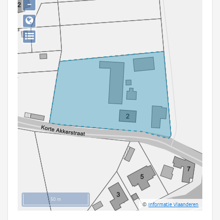
−
Persoon of collectief
Downloads
Hergebruik
Aanmelden
50 m
©
Informatie Vlaanderen