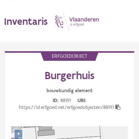
Inventaris
MENU
ERFGOEDOBJECT
Burgerhuis
Erfgoedobject
Aanduidingsobject
bouwkundig
element
ID
88191
URI
Waarneming
https://id.erfgoed.net/erfgoedobjecten/88191
Thema
Gebeurtenis
+