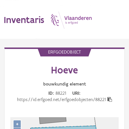
Inventaris
MENU
ERFGOEDOBJECT
Hoeve
Erfgoedobject
Aanduidingsobject
bouwkundig
element
ID
88221
URI
Waarneming
https://id.erfgoed.net/erfgoedobjecten/88221
Thema
Gebeurtenis
+