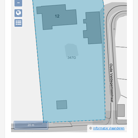
−
Persoon of collectief
Downloads
Hergebruik
Aanmelden
20 m
©
Informatie Vlaanderen