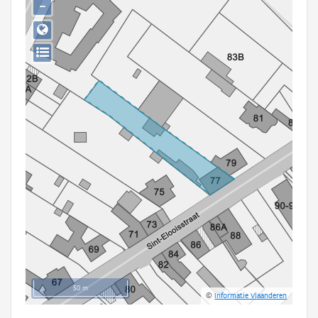
−
Persoon of collectief
Downloads
Hergebruik
Aanmelden
50 m
©
Informatie Vlaanderen