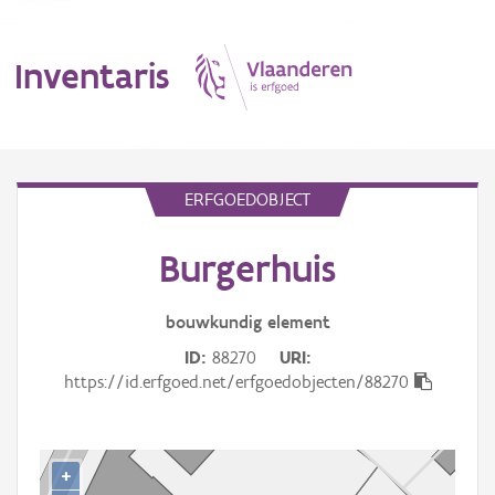
Inventaris
MENU
ERFGOEDOBJECT
Burgerhuis
Erfgoedobject
Aanduidingsobject
bouwkundig
element
ID
88270
URI
Waarneming
https://id.erfgoed.net/erfgoedobjecten/88270
Thema
Gebeurtenis
+