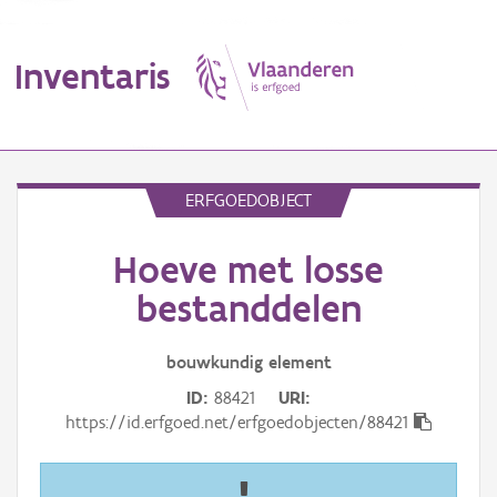
Inventaris
MENU
ERFGOEDOBJECT
Hoeve met losse
Erfgoedobject
bestanddelen
Aanduidingsobject
bouwkundig
element
Waarneming
ID
88421
URI
Thema
https://id.erfgoed.net/erfgoedobjecten/88421
Gebeurtenis