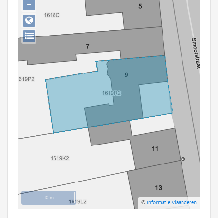
−
Persoon of collectief
Downloads
Hergebruik
Aanmelden
10 m
©
Informatie Vlaanderen