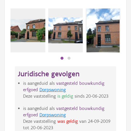
Beki
bee
bee
Juridische gevolgen
is aangeduid als
vastgesteld bouwkundig
erfgoed
Dorpswoning
Deze vaststelling
is geldig
sinds
20-06-2023
is aangeduid als
vastgesteld bouwkundig
erfgoed
Dorpswoning
Deze vaststelling
was geldig
van
24-09-2009
tot
20-06-2023