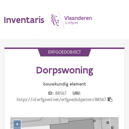
Inventaris
MENU
ERFGOEDOBJECT
Dorpswoning
Erfgoedobject
Aanduidingsobject
bouwkundig
element
ID
88567
URI
Waarneming
https://id.erfgoed.net/erfgoedobjecten/88567
Thema
Gebeurtenis
+