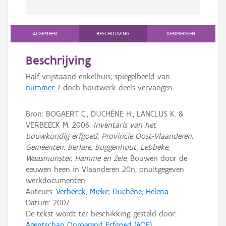
ALGEMEEN
BESCHRIJVING
KENMERKEN
Beschrijving
Half vrijstaand enkelhuis; spiegelbeeld van
nummer 7
doch houtwerk deels vervangen.
Bron: BOGAERT C., DUCHÊNE H., LANCLUS K. &
VERBEECK M. 2006:
Inventaris van het
bouwkundig erfgoed, Provincie Oost-Vlaanderen,
Gemeenten: Berlare, Buggenhout, Lebbeke,
Waasmunster, Hamme en Zele
, Bouwen door de
eeuwen heen in Vlaanderen 20n, onuitgegeven
werkdocumenten.
Auteurs:
Verbeeck, Mieke
;
Duchêne, Helena
Datum:
2007
De tekst wordt ter beschikking gesteld door:
Agentschap Onroerend Erfgoed (AOE)