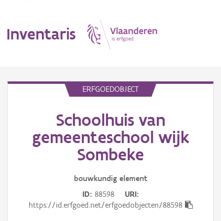
Inventaris
MENU
ERFGOEDOBJECT
Schoolhuis van
Erfgoedobject
gemeenteschool wijk
Aanduidingsobject
Sombeke
Waarneming
bouwkundig
element
Thema
ID
88598
URI
https://id.erfgoed.net/erfgoedobjecten/88598
Gebeurtenis