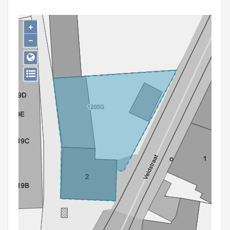
Persoon of collectief
+
Downloads
−
Hergebruik
Aanmelden