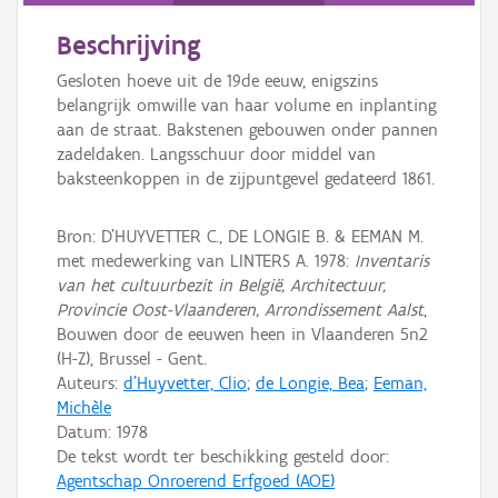
Beschrijving
Gesloten hoeve uit de 19de eeuw, enigszins
belangrijk omwille van haar volume en inplanting
aan de straat. Bakstenen gebouwen onder pannen
zadeldaken. Langsschuur door middel van
baksteenkoppen in de zijpuntgevel gedateerd 1861.
Bron: D'HUYVETTER C., DE LONGIE B. & EEMAN M.
met medewerking van LINTERS A. 1978:
Inventaris
van het cultuurbezit in België, Architectuur,
Provincie Oost-Vlaanderen, Arrondissement Aalst
,
Bouwen door de eeuwen heen in Vlaanderen 5n2
(H-Z), Brussel - Gent.
Auteurs:
d'Huyvetter, Clio
;
de Longie, Bea
;
Eeman,
Michèle
Datum:
1978
De tekst wordt ter beschikking gesteld door:
Agentschap Onroerend Erfgoed (AOE)