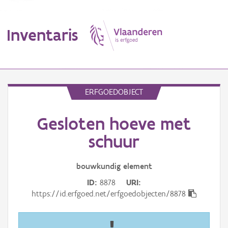
Inventaris
MENU
ERFGOEDOBJECT
Gesloten hoeve met
Erfgoedobject
schuur
Aanduidingsobject
bouwkundig
element
Waarneming
ID
8878
URI
Thema
https://id.erfgoed.net/erfgoedobjecten/8878
Gebeurtenis