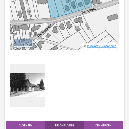
50 m
©
Informatie Vlaanderen
ALGEMEEN
BESCHRIJVING
KENMERKEN