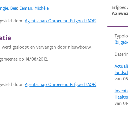
Erfgoed
ngie, Bea
;
Eeman, Michèle
Aanwez
gesteld door:
Agentschap Onroerend Erfgoed (AOE)
Typolo
atie
(bijge
 werd gesloopt en vervangen door nieuwbouw.
Dateri
 gemeente op 14/08/2012.
Actual
landsc
van
05
gesteld door:
Agentschap Onroerend Erfgoed (AOE)
Invent
Haalte
van
01