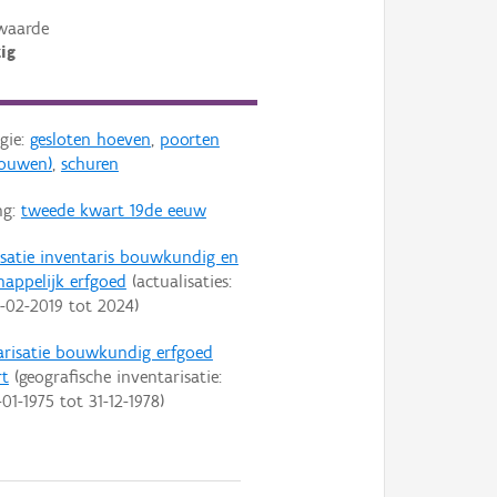
waarde
ig
gie:
gesloten hoeven
,
poorten
bouwen)
,
schuren
ng:
tweede kwart 19de eeuw
isatie inventaris bouwkundig en
happelijk erfgoed
(actualisaties:
-02-2019
tot
2024
)
arisatie bouwkundig erfgoed
rt
(geografische inventarisatie:
-01-1975
tot
31-12-1978
)