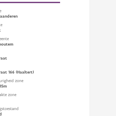
e
laanderen
te
t
eente
houtem
raat
raat 166 (Haaltert)
righeid zone
 15m
akte zone
gstoestand
d