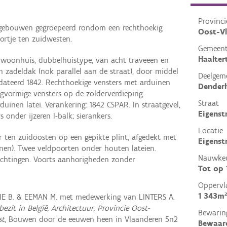
Provinci
gebouwen gegroepeerd rondom een rechthoekig
Oost-V
oortje ten zuidwesten.
Gemeen
Haalter
 woonhuis, dubbelhuistype, van acht traveeën en
 zadeldak (nok parallel aan de straat), door middel
Deelgem
edateerd 1842. Rechthoekige vensters met arduinen
Dender
gvormige vensters op de zolderverdieping.
Straat
uinen latei. Verankering: 1842 CSPAR. In straatgevel,
Eigenst
 onder ijzeren I-balk; sierankers.
Locatie
 ten zuidoosten op een gepikte plint, afgedekt met
Eigenst
en). Twee veldpoorten onder houten lateien.
Nauwkeu
echtingen. Voorts aanhorigheden zonder
Tot op
Oppervl
1 343m²
IE B. & EEMAN M. met medewerking van LINTERS A.
ezit in België, Architectuur, Provincie Oost-
Bewarin
st
, Bouwen door de eeuwen heen in Vlaanderen 5n2
Bewaar