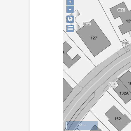
+
−
20 m