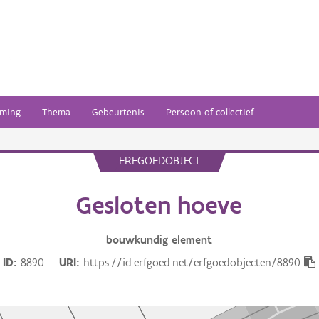
ming
Thema
Gebeurtenis
Persoon of collectief
ERFGOEDOBJECT
Gesloten hoeve
bouwkundig
element
ID
8890
URI
https://id.erfgoed.net/erfgoedobjecten/8890