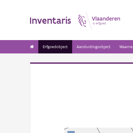
Inventaris
Erfgoedobject
Aanduidingsobject
Waarne