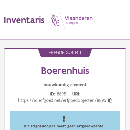
Inventaris
MENU
ERFGOEDOBJECT
Boerenhuis
Erfgoedobject
Aanduidingsobject
bouwkundig
element
ID
8895
URI
Waarneming
https://id.erfgoed.net/erfgoedobjecten/8895
Thema
Gebeurtenis
Dit erfgoedobject heeft geen erfgoedwaarde