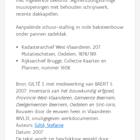
met ingewerkte beeldnis. Segmentboogvormige
muuropeningen met behouden schrijnwerk,
recente dakkapellen.
Aanpalende schuur–stalling in rode baksteenbouw
onder pannen zadeldak.
Kadasterarchief West-Vlaanderen, 207:
Mutatieschetsen, Oedelem, 1878/189.
Rijksarchief Brugge, Collectie Kaarten en
Plannen, nummer 1608.
Bron: GILTÉ S. met medewerking van BAERT S.
2007:
Inventaris van het bouwkundig erfgoed,
Provincie West-Vlaanderen, Gemeente Beernem,
Deelgemeenten Beernem, Oedelem en Sint-Joris
,
Bouwen door de eeuwen heen in Vlaanderen
WVL31, onuitgegeven werkdocumenten.
Auteurs:
Gilté, Stefanie
Datum:
2007
De tekst wordt ter beschikking gesteld door: