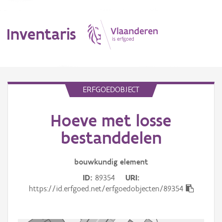
Inventaris
MENU
ERFGOEDOBJECT
Hoeve met losse
Erfgoedobject
bestanddelen
Aanduidingsobject
bouwkundig
element
Waarneming
ID
89354
URI
Thema
https://id.erfgoed.net/erfgoedobjecten/89354
Gebeurtenis