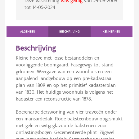
Deze vaststelling
was geldig
van
24-09-2009
tot
14-05-2024
ALGEMEEN
BESCHRIJVING
KENMERKEN
Beschrijving
Kleine hoeve met losse bestanddelen en
voorliggende boomgaard. Fasegewijs tot stand
gekomen. Weergave van een woonhuis en een
aanpalend landgebouw op een pre-kadastraal
plan van 1809 en op het primitief kadasterplan
van 1830. Het huidige woonhuis is volgens het
kadaster een reconstructie van 1878.
Boerenarbeiderswoning van vier traveeën onder
een mansardedak. Rode baksteenbouw opgesmukt
met gele en witgeglazuurde bakstenen voor
ontlastingsbogen. Gecementeerde plint. Zijgevel