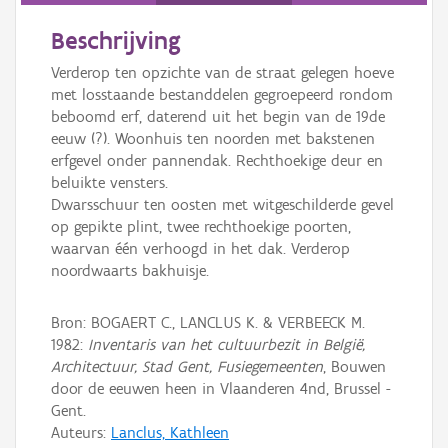
Beschrijving
Verderop ten opzichte van de straat gelegen hoeve
met losstaande bestanddelen gegroepeerd rondom
beboomd erf, daterend uit het begin van de 19de
eeuw (?). Woonhuis ten noorden met bakstenen
erfgevel onder pannendak. Rechthoekige deur en
beluikte vensters.
Dwarsschuur ten oosten met witgeschilderde gevel
op gepikte plint, twee rechthoekige poorten,
waarvan één verhoogd in het dak. Verderop
noordwaarts bakhuisje.
Bron: BOGAERT C., LANCLUS K. & VERBEECK M.
1982:
Inventaris van het cultuurbezit in België,
Architectuur, Stad Gent, Fusiegemeenten
, Bouwen
door de eeuwen heen in Vlaanderen 4nd, Brussel -
Gent.
Auteurs:
Lanclus, Kathleen